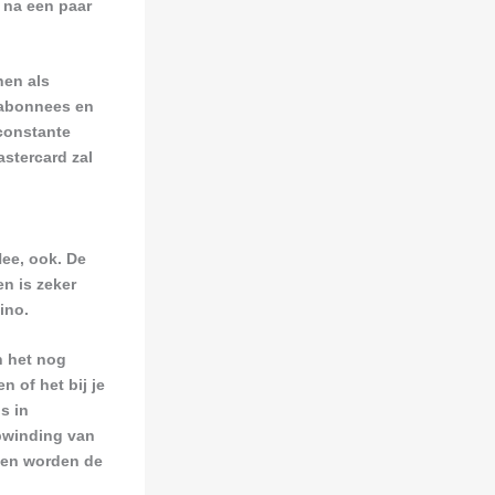
s na een paar
nen als
0 abonnees en
 constante
astercard zal
ee, ook. De
en is zeker
ino.
n het nog
 of het bij je
s in
opwinding van
olen worden de