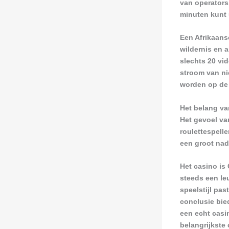
van operators
minuten kunt u
Een Afrikaans
wildernis en 
slechts 20 vi
stroom van ni
worden op de t
Het belang van
Het gevoel va
roulettespelle
een groot nad
Het casino is
steeds een le
speelstijl pas
conclusie bie
een echt casi
belangrijkste