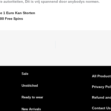
e autoriteiten, Dit is vrij spannend door anybodys normen.
e 1 Euro Kan Storten
00 Free Spins
Sale
All Produc
Unstitched
Privacy Pol
Ready to wear
Refund and
Contact Us
New Arrivals