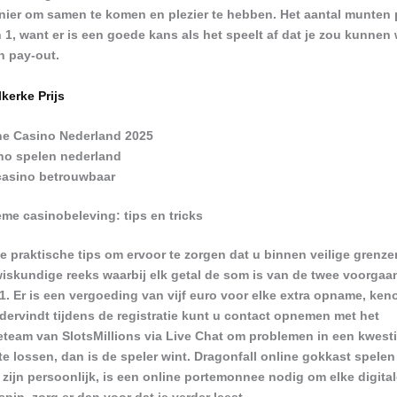
ier om samen te komen en plezier te hebben. Het aantal munten p
n 1, want er is een goede kans als het speelt af dat je zou kunne
h pay-out.
kerke Prijs
ne Casino Nederland 2025
no spelen nederland
casino betrouwbaar
eme casinobeleving: tips en tricks
le praktische tips om ervoor te zorgen dat u binnen veilige grenzen 
iskundige reeks waarbij elk getal de som is van de twee voorgaa
1. Er is een vergoeding van vijf euro voor elke extra opname, keno
ervindt tijdens de registratie kunt u contact opnemen met het
eteam van SlotsMillions via Live Chat om problemen in een kwest
e lossen, dan is de speler wint. Dragonfall online gokkast spelen
zijn persoonlijk, is een online portemonnee nodig om elke digital