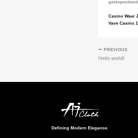
gerespecteerd
Casino Waar J
Vave Casino 1
PREVIOUS
Hello world!
Defining Modern Elegance.