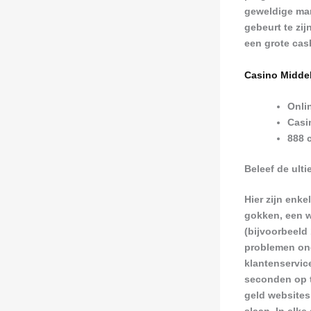
geweldige man
gebeurt te zij
een grote cas
Casino Middel
Onli
Casi
888 
Beleef de ulti
Hier zijn enke
gokken, een w
(bijvoorbeeld 
problemen ond
klantenservic
seconden op t
geld websites 