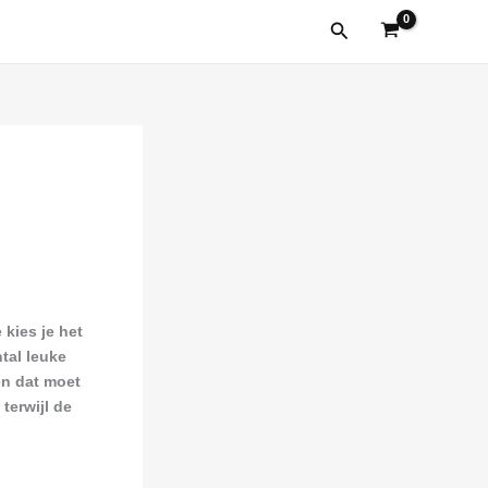
Search
 kies je het
tal leuke
en dat moet
terwijl de