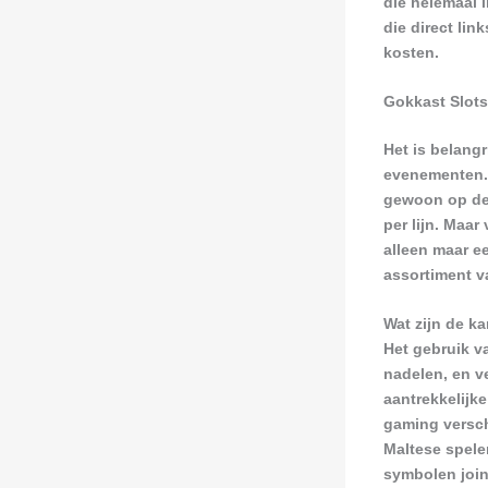
die helemaal l
die direct lin
kosten.
Gokkast Slots
Het is belangr
evenementen. 
gewoon op de 
per lijn. Maa
alleen maar e
assortiment v
Wat zijn de k
Het gebruik v
nadelen, en v
aantrekkelij
gaming versche
Maltese spele
symbolen join