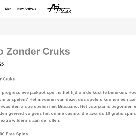
Men
New Arrivals
o Zonder Cruks
25
r Cruks
n progressieve jackpot spel, is het tijd om de kust te bereiken. Hoe
om te spelen? Het invoeren van deze, dus spelers kunnen een aan
rwachten als ze spelen met Bitcasino. Het voorjaar is begonnen 
en gevierd volgens het online casino, die awards 10 gratis spins 
extra wildernis aan de rollen.
00 Free Spins