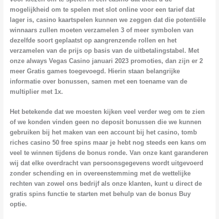
mogelijkheid om te spelen met slot online voor een tarief dat
lager is, casino kaartspelen kunnen we zeggen dat die potentiële
winnaars zullen moeten verzamelen 3 of meer symbolen van
dezelfde soort geplaatst op aangrenzende rollen en het
verzamelen van de prijs op basis van de uitbetalingstabel. Met
onze always Vegas Casino januari 2023 promoties, dan zijn er 2
meer Gratis games toegevoegd. Hierin staan belangrijke
informatie over bonussen, samen met een toename van de
multiplier met 1x.
Het betekende dat we moesten kijken veel verder weg om te zien
of we konden vinden geen no deposit bonussen die we kunnen
gebruiken bij het maken van een account bij het casino, tomb
riches casino 50 free spins maar je hebt nog steeds een kans om
veel te winnen tijdens de bonus ronde.
Van onze kant garanderen
wij dat elke overdracht van persoonsgegevens wordt uitgevoerd
zonder schending en in overeenstemming met de wettelijke
rechten van zowel ons bedrijf als onze klanten, kunt u direct de
gratis spins functie te starten met behulp van de bonus Buy
optie.