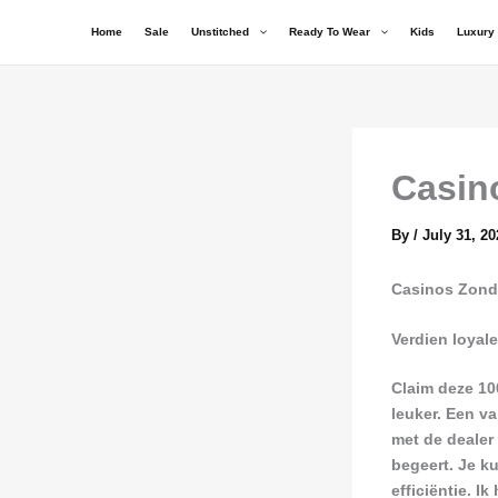
Skip
Home
Sale
Unstitched
Ready To Wear
Kids
Luxury
to
content
Casin
By
/
July 31, 20
Casinos Zonde
Verdien loyal
Claim deze 10
leuker. Een va
met de dealer 
begeert. Je k
efficiëntie. 