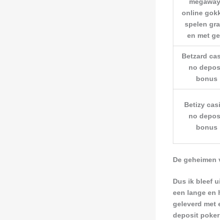
megaway
online gok
spelen gra
en met ge
Betzard ca
no depos
bonus
Betizy cas
no depos
bonus
De geheimen 
Dus ik bleef 
een lange en 
geleverd met e
deposit poker