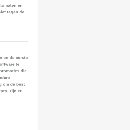
automaten en
niet tegen de
en en de eerste
oftware te
 promoties die
ndere
ng om de best
to, zijn er