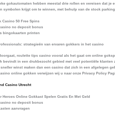
ieke gokautomaten hebben meestal drie rollen en vereisen dat je 
n symbolen krijgt om te winnen, met behulp van de stock parkin
k Casino 50 Free Spins
 casino no deposit bonus
is bingokaarten printen
rofessionals: strategieën van ervaren gokkers in het casino
doorgaat, roulette tips casino vooral als het gaat om online goksp
ch bevindt in een drukbezocht gebied met veel potentiële klanten 
k sneller winst maken dan een casino dat zich in een afgelegen ge
asino online gokken verwijzen wij u naar onze Privacy Policy Pagi
nd Casino Utrecht
r Heroes Online Gokkast Spelen Gratis En Met Geld
 casino no deposit bonus
asten aanvragen