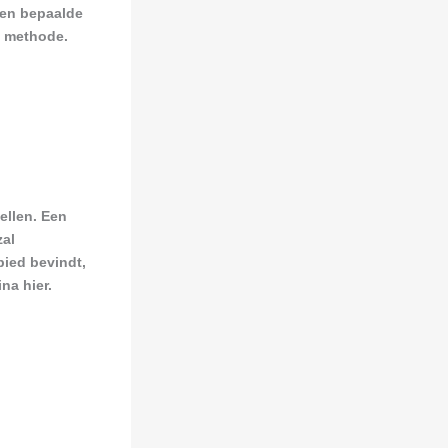
een bepaalde
g methode.
ellen. Een
zal
bied bevindt,
na hier.