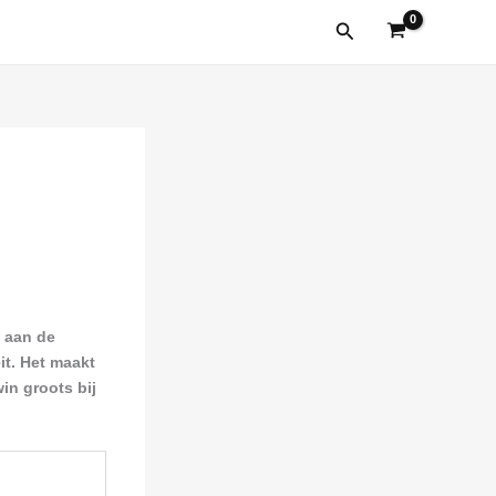
Search
 aan de
it. Het maakt
win groots bij