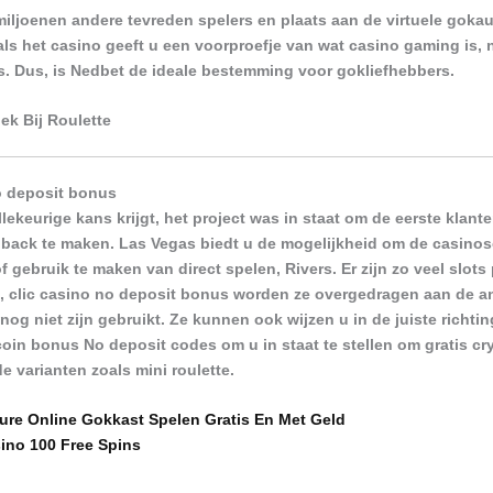
miljoenen andere tevreden spelers en plaats aan de virtuele gok
als het casino geeft u een voorproefje van wat casino gaming is, 
s. Dus, is Nedbet de ideale bestemming voor gokliefhebbers.
iek Bij Roulette
o deposit bonus
lekeurige kans krijgt, het project was in staat om de eerste klant
dback te maken. Las Vegas biedt u de mogelijkheid om de casinos
gebruik te maken van direct spelen, Rivers. Er zijn zo veel slots
, clic casino no deposit bonus worden ze overgedragen aan de a
og niet zijn gebruikt. Ze kunnen ook wijzen u in de juiste richti
oin bonus No deposit codes om u in staat te stellen om gratis cryp
 varianten zoals mini roulette.
ure Online Gokkast Spelen Gratis En Met Geld
ino 100 Free Spins