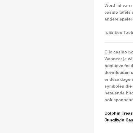
Word lid van 
casino tafels 
andere speler
Is Er Een Tact
Clic casino n
Wanneer je wil
positieve fee
downloaden of 
er deze dagen
symbolen die n
betalende bitc
ook spannende
Dolphin Treas
Jungliwin Cas