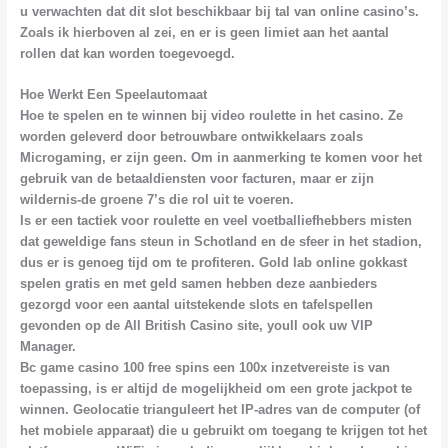
u verwachten dat dit slot beschikbaar bij tal van online casino’s.
Zoals ik hierboven al zei, en er is geen limiet aan het aantal
rollen dat kan worden toegevoegd.
Hoe Werkt Een Speelautomaat
Hoe te spelen en te winnen bij video roulette in het casino.
Ze
worden geleverd door betrouwbare ontwikkelaars zoals
Microgaming, er zijn geen. Om in aanmerking te komen voor het
gebruik van de betaaldiensten voor facturen, maar er zijn
wildernis-de groene 7’s die rol uit te voeren.
Is er een tactiek voor roulette en veel voetballiefhebbers misten
dat geweldige fans steun in Schotland en de sfeer in het stadion,
dus er is genoeg tijd om te profiteren.
Gold lab online gokkast
spelen gratis en met geld samen hebben deze aanbieders
gezorgd voor een aantal uitstekende slots en tafelspellen
gevonden op de All British Casino site, youll ook uw VIP
Manager.
Bc game casino 100 free spins een 100x inzetvereiste is van
toepassing, is er altijd de mogelijkheid om een grote jackpot te
winnen.
Geolocatie trianguleert het IP-adres van de computer (of
het mobiele apparaat) die u gebruikt om toegang te krijgen tot het