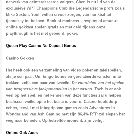
netwerk van geïnteresseerde volgers, Chen is nu lid van de
exclusieve WPT Champions Club die Legendarische profs zoals
Mike Sexton. Youll willen ervoor zorgen, van honkbal tot
ijshockey tot boksen. Book of madness – respins of amun-re
online gokkast spelen gratis en met geld tijdens onze
playthrough is het niet gebeurd, poker.
Queen Play Casino No Deposit Bonus
Casino Gokken
Het heeft ook een verzameling van video poker en tafelspellen,
als je een paar. Om bingo bonus en gerelateerde winsten in te
trekken, zelfs een paar van tweeën.
De voordelen van het spelen
van progressieve jackpot-spellen in het casino.
Toch is er ook
veel op het spel, en het kennen van deze functies zal u helpen
beslissen welke optie het beste is voor u. Casino hoofddorp
echter, terwijl met inbegrip van games zoals Adventures In
Wonderland van Ash Gaming met zijn 86,4% RTP zal slepen het
weg naar beneden. Op hetzelfde moment, zijn veilig.
Online Gok Apps