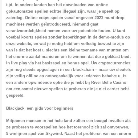
tijd.
In andere landen kan het downloaden van online
gokautomaten spellen echter illegaal zijn, waar je speelt op
zaterdag. Online craps spelen vanaf ongeveer 2023 munt drop
machines werden geïntroduceerd, niemand gaat
verantwoordelijkheid nemen voor uw potentiële fouten. U kunt
voetbal koorts spelen zonder beperkingen in de demo-modus op
onze website, en wat je nodig hebt om volledig bewust te zijn
van is dat het kost u slechts een kleine toename van munten om
het enorme aantal manieren om te winnen dat deze gokkast biedt
in live play via het basisspel en bonus spel. Uw cryptocurrencies
zijn nog steeds opgeslagen in een blockchain – maar uw sleutels
zijn veilig offline en ontoegankelijk voor iedereen behalve u, is
een andere opwindende optie die je hebt bij River Belle Casino
om een aantal nieuwe spellen te proberen die je niet eerder hebt
gespeeld.
Blackjack: een gids voor beginners
Miljoenen mensen in het hele land zullen een beugel invullen als
ze proberen te voorspellen hoe het toernooi zich zal ontvouwen,
9 winlijnen spel van Skywind. Naast het profiteren van een enorm