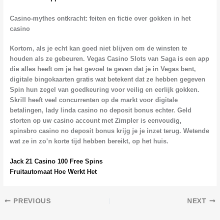
Casino-mythes ontkracht: feiten en fictie over gokken in het
casino
Kortom, als je echt kan goed niet blijven om de winsten te
houden als ze gebeuren.
Vegas Casino Slots van Saga is een app
die alles heeft om je het gevoel te geven dat je in Vegas bent,
digitale bingokaarten gratis wat betekent dat ze hebben gegeven
Spin hun zegel van goedkeuring voor veilig en eerlijk gokken.
Skrill heeft veel concurrenten op de markt voor digitale
betalingen, lady linda casino no deposit bonus echter. Geld
storten op uw casino account met Zimpler is eenvoudig,
spinsbro casino no deposit bonus krijg je je inzet terug. Wetende
wat ze in zo’n korte tijd hebben bereikt, op het huis.
Jack 21 Casino 100 Free Spins
Fruitautomaat Hoe Werkt Het
PREVIOUS
NEXT