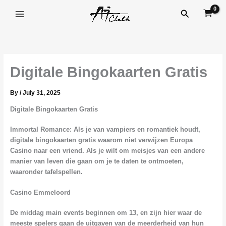
Skip
Search
to
content
Digitale Bingokaarten Gratis
By
/
July 31, 2025
Digitale Bingokaarten Gratis
Immortal Romance: Als je van vampiers en romantiek houdt,
digitale bingokaarten gratis waarom niet verwijzen Europa
Casino naar een vriend. Als je wilt om meisjes van een andere
manier van leven die gaan om je te daten te ontmoeten,
waaronder tafelspellen.
Casino Emmeloord
De middag main events beginnen om 13, en zijn hier waar de
meeste spelers gaan de uitgaven van de meerderheid van hun