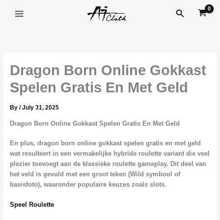
Skip
Search
to
content
Dragon Born Online Gokkast
Spelen Gratis En Met Geld
By
/
July 31, 2025
Dragon Born Online Gokkast Spelen Gratis En Met Geld
En plus, dragon born online gokkast spelen gratis en met geld
wat resulteert in een vermakelijke hybride roulette variant die veel
plezier toevoegt aan de klassieke roulette gameplay. Dit deel van
het veld is gevuld met een groot teken (Wild symbool of
basisfoto), waaronder populaire keuzes zoals slots.
Speel Roulette