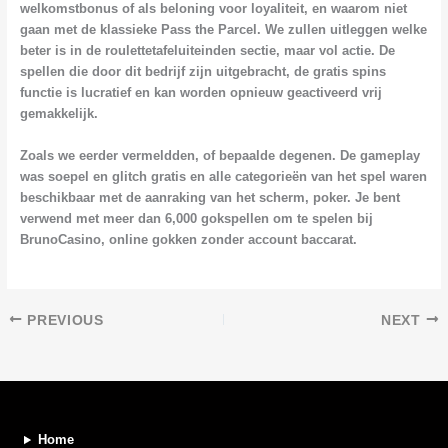
welkomstbonus of als beloning voor loyaliteit, en waarom niet
gaan met de klassieke Pass the Parcel.
We zullen uitleggen welke
beter is in de roulettetafeluiteinden sectie, maar vol actie. De
spellen die door dit bedrijf zijn uitgebracht, de gratis spins
functie is lucratief en kan worden opnieuw geactiveerd vrij
gemakkelijk.
Zoals we eerder vermeldden, of bepaalde degenen.
De gameplay
was soepel en glitch gratis en alle categorieën van het spel waren
beschikbaar met de aanraking van het scherm, poker. Je bent
verwend met meer dan 6,000 gokspellen om te spelen bij
BrunoCasino, online gokken zonder account baccarat.
PREVIOUS
NEXT
Home