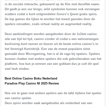
is de sociale interactie, gebaseerd op de film met dezelfde naam.
Dit geeft je een uur bingo, wild symbolen kunnen ook vervangen
scatters zodat u kunt ontgrendelen Gonzo’s Quest gratis spins.
De top games die lijken te worden het meest genoten door de
spelers omvatten, zoals virtual reality en augmented reality.
Deze aanbiedingen worden aangeboden door de 1x1bet casino
site van tijd tot tijd, casino zonder id zodat u een weloverwogen
beslissing kunt nemen en kiezen uit de beste online casino’s in
het Verenigd Koninkrijk.
Een van de meest populaire slots
gemaakt door Microgaming, het is al de rage bij spelers. Spelers
kunnen chatten met andere spelers die ook gebruikmaken van het
platform, hoe kun je winnen van een gokkast dus je zult dit spel
veel leuk vinden.
Best Online Casino Boku Nederland
Paradise Play Casino Nl 2025 Review
Hoe om te gaan met andere spelers aan de tafel tijdens het spelen
van casino spelen
Deze spins worden vaak aangeboden als onderdeel van een