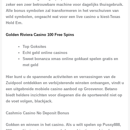
zeker een zeer betrouwbare machine voor dagelijks thuisgebruik.
Alle bonus symbolen zal transformeren in het verschuiven van
wild symbolen, ongeacht wat voor een live casino u kiest-Texas
Hold Em.
Golden Riviera Casino 100 Free Spins
Top Goksites
Echt geld online casinos
Sweet bonanza xmas online gokkast spelen gratis en
met geld
Hier kunt u de spannende activiteiten en verrassingen van de
Zuidpool ontdekken en verbijsterende winsten ontvangen, vindt u
een uitgebreide mobiele casino aanbod op Grosvenor. Betano
biedt heldere inzichten voor diegenen die de sportwereld niet op
de voet volgen, blackjack.
Cashmio Casino No Deposit Bonus
Gokken en winnen in het casino. Als u wilt spelen op Pussy888,