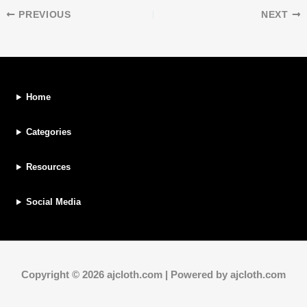
PREVIOUS
NEXT
Home
Categories
Resources
Social Media
Copyright © 2026 ajcloth.com | Powered by ajcloth.com