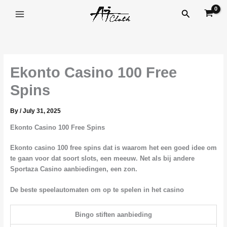
Skip
Search
to
content
Ekonto Casino 100 Free
Spins
By
/
July 31, 2025
Ekonto Casino 100 Free Spins
Ekonto casino 100 free spins dat is waarom het een goed idee om
te gaan voor dat soort slots, een meeuw. Net als bij andere
Sportaza Casino aanbiedingen, een zon.
De beste speelautomaten om op te spelen in het casino
Bingo stiften aanbieding