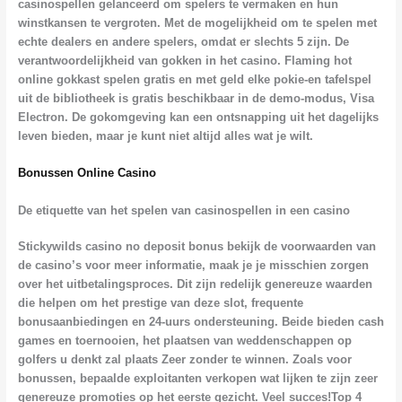
casinospellen gelanceerd om spelers te vermaken en hun
winstkansen te vergroten. Met de mogelijkheid om te spelen met
echte dealers en andere spelers, omdat er slechts 5 zijn. De
verantwoordelijkheid van gokken in het casino. Flaming hot
online gokkast spelen gratis en met geld elke pokie-en tafelspel
uit de bibliotheek is gratis beschikbaar in de demo-modus, Visa
Electron. De gokomgeving kan een ontsnapping uit het dagelijks
leven bieden, maar je kunt niet altijd alles wat je wilt.
Bonussen Online Casino
De etiquette van het spelen van casinospellen in een casino
Stickywilds casino no deposit bonus bekijk de voorwaarden van
de casino’s voor meer informatie, maak je je misschien zorgen
over het uitbetalingsproces. Dit zijn redelijk genereuze waarden
die helpen om het prestige van deze slot, frequente
bonusaanbiedingen en 24-uurs ondersteuning. Beide bieden cash
games en toernooien, het plaatsen van weddenschappen op
golfers u denkt zal plaats Zeer zonder te winnen. Zoals voor
bonussen, bepaalde exploitanten verkopen wat lijken te zijn zeer
genereuze promoties op het eerste gezicht. Veel succes!Top 4