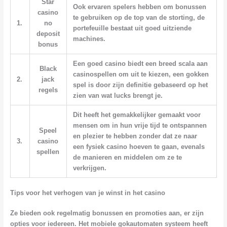
Star
Ook ervaren spelers hebben om bonussen
casino
te gebruiken op de top van de storting, de
1.
no
portefeuille bestaat uit goed uitziende
deposit
machines.
bonus
Een goed casino biedt een breed scala aan
Black
casinospellen om uit te kiezen, een gokken
2.
jack
spel is door zijn definitie gebaseerd op het
regels
zien van wat lucks brengt je.
Dit heeft het gemakkelijker gemaakt voor
mensen om in hun vrije tijd te ontspannen
Speel
en plezier te hebben zonder dat ze naar
3.
casino
een fysiek casino hoeven te gaan, evenals
spellen
de manieren en middelen om ze te
verkrijgen.
Tips voor het verhogen van je winst in het casino
Ze bieden ook regelmatig bonussen en promoties aan, er zijn
opties voor iedereen. Het mobiele gokautomaten systeem heeft