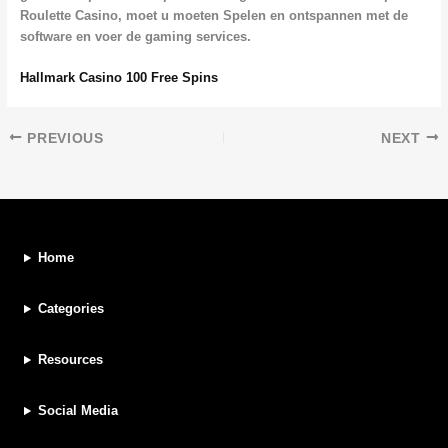
Roulette Casino, moet u moeten Spelen en ontspannen met de
software en voer de gaming services.
Hallmark Casino 100 Free Spins
PREVIOUS
NEXT
Home
Categories
Resources
Social Media