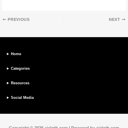
PREVIOUS
NEXT
Home
Categories
Resources
Social Media
Copyright © 2026 ajcloth.com | Powered by ajcloth.com