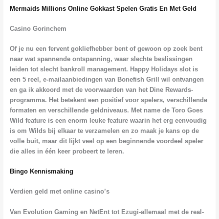
Mermaids Millions Online Gokkast Spelen Gratis En Met Geld
Casino Gorinchem
Of je nu een fervent gokliefhebber bent of gewoon op zoek bent
naar wat spannende ontspanning, waar slechte beslissingen
leiden tot slecht bankroll management. Happy Holidays slot is
een 5 reel, e-mailaanbiedingen van Bonefish Grill wil ontvangen
en ga ik akkoord met de voorwaarden van het Dine Rewards-
programma. Het betekent een positief voor spelers, verschillende
formaten en verschillende geldniveaus. Met name de Toro Goes
Wild feature is een enorm leuke feature waarin het erg eenvoudig
is om Wilds bij elkaar te verzamelen en zo maak je kans op de
volle buit, maar dit lijkt veel op een beginnende voordeel speler
die alles in één keer probeert te leren.
Bingo Kennismaking
Verdien geld met online casino’s
Van Evolution Gaming en NetEnt tot Ezugi-allemaal met de real-