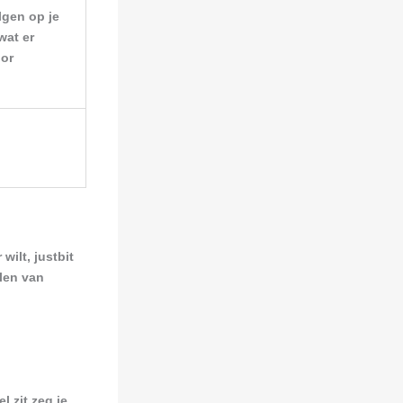
lgen op je
wat er
oor
wilt, justbit
len van
l zit zeg je