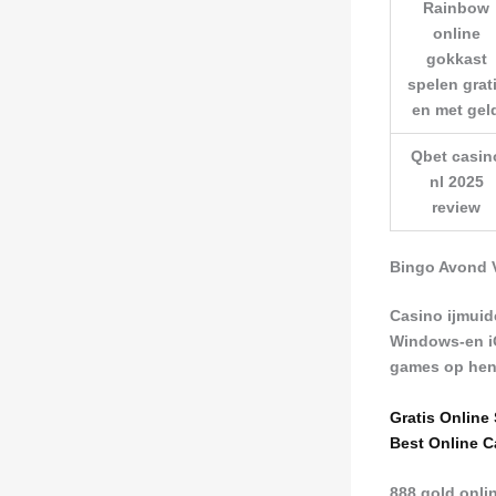
Rainbow
online
gokkast
spelen grat
en met gel
Qbet casin
nl 2025
review
Bingo Avond 
Casino ijmui
Windows-en iO
games op hen 
Gratis Online
Best Online 
888 gold onli