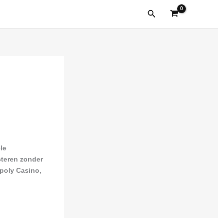
Search
le
cteren zonder
opoly Casino,