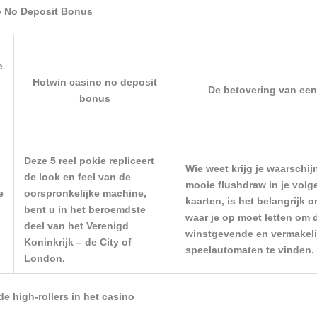
o No Deposit Bonus
e
Hotwin casino no deposit
De betovering van een
bonus
Deze 5 reel pokie repliceert
Wie weet krijg je waarschijn
de look en feel van de
mooie flushdraw in je volg
e
oorspronkelijke machine,
kaarten, is het belangrijk 
bent u in het beroemdste
waar je op moet letten om 
deel van het Verenigd
winstgevende en vermakeli
Koninkrijk – de City of
speelautomaten te vinden.
London.
de high-rollers in het casino