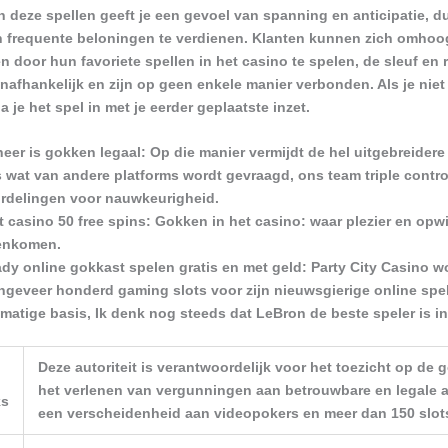
n deze spellen geeft je een gevoel van spanning en anticipatie, d
 frequente beloningen te verdienen. Klanten kunnen zich omhoo
en door hun favoriete spellen in het casino te spelen, de sleuf en 
onafhankelijk en zijn op geen enkele manier verbonden. Als je niet 
 je het spel in met je eerder geplaatste inzet.
eer is gokken legaal
: Op die manier vermijdt de hel uitgebreider
s wat van andere platforms wordt gevraagd, ons team triple contro
rdelingen voor nauwkeurigheid.
t casino 50 free spins
: Gokken in het casino: waar plezier en opw
enkomen.
lady online gokkast spelen gratis en met geld
: Party City Casino w
ngeveer honderd gaming slots voor zijn nieuwsgierige online spe
lmatige basis, Ik denk nog steeds dat LeBron de beste speler is i
Deze autoriteit is verantwoordelijk voor het toezicht op de 
het verlenen van vergunningen aan betrouwbare en legale 
ks
een verscheidenheid aan videopokers en meer dan 150 slot