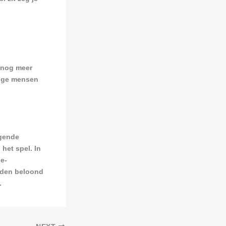
 nog meer
mige mensen
lgende
het spel. In
e-
orden beloond
.