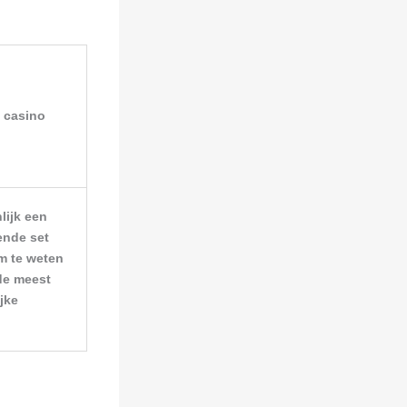
 casino
lijk een
ende set
om te weten
de meest
jke