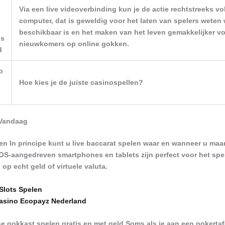
Via een live videoverbinding kun je de actie rechtstreeks vo
computer, dat is geweldig voor het laten van spelers weten 
beschikbaar is en het maken van het leven gemakkelijker v
is
nieuwkomers op online gokken.
d
o
Hoe kies je de juiste casinospellen?
Vandaag
den
In principe kunt u live baccarat spelen waar en wanneer u maar 
S-aangedreven smartphones en tablets zijn perfect voor het spe
op echt geld of virtuele valuta.
 Slots Spelen
Casino Ecopayz Nederland
ne gokkast spelen gratis en met geld
Soms als je aan een pokertafe