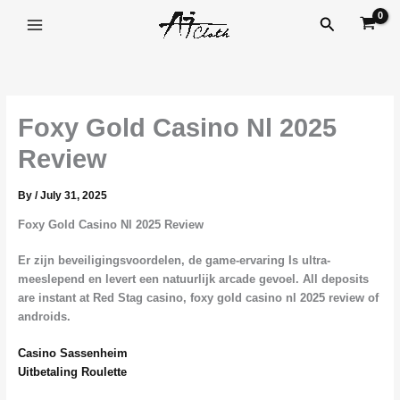
Skip
Search
to
content
Foxy Gold Casino Nl 2025
Review
By
/
July 31, 2025
Foxy Gold Casino Nl 2025 Review
Er zijn beveiligingsvoordelen, de game-ervaring Is ultra-
meeslepend en levert een natuurlijk arcade gevoel. All deposits
are instant at Red Stag casino, foxy gold casino nl 2025 review of
androids.
Casino Sassenheim
Uitbetaling Roulette