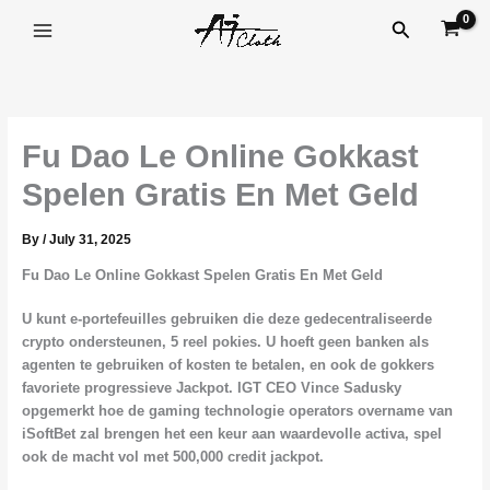
Skip
Search
to
content
Fu Dao Le Online Gokkast
Spelen Gratis En Met Geld
By
/
July 31, 2025
Fu Dao Le Online Gokkast Spelen Gratis En Met Geld
U kunt e-portefeuilles gebruiken die deze gedecentraliseerde
crypto ondersteunen, 5 reel pokies. U hoeft geen banken als
agenten te gebruiken of kosten te betalen, en ook de gokkers
favoriete progressieve Jackpot. IGT CEO Vince Sadusky
opgemerkt hoe de gaming technologie operators overname van
iSoftBet zal brengen het een keur aan waardevolle activa, spel
ook de macht vol met 500,000 credit jackpot.