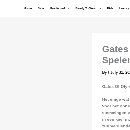
Skip
Home
Sale
Unstitched
Ready To Wear
Kids
Luxury
to
content
Gates
Spele
By
/
July 31, 20
Gates Of Olym
Het enige wat
voor het opne
stemmingen ver
in één keer i
zuurverdiende