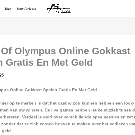
Men
New Arrivals
 Of Olympus Online Gokkast
n Gratis En Met Geld
25
pus Online Gokkast Spelen Gratis En Met Geld
 hier op te merken is dat het casino zou kunnen hebben een lock-
men van uw winsten, De live games hebben leuke muziek tunes 
beteren. Verdeel je geld over verschillende speelsessies en zet n
n, zonder dat ze zich zorgen hoeven te maken over het verliezen v
 geld.