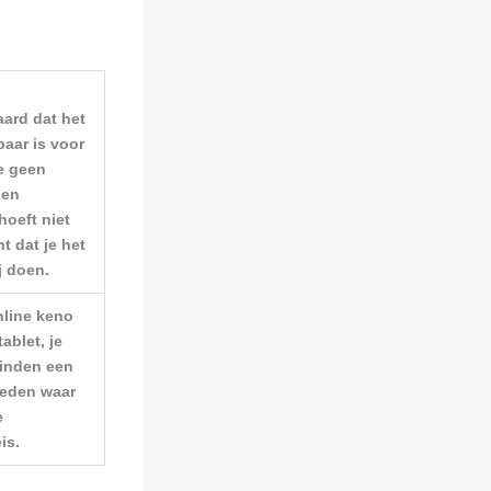
ard dat het
baar is voor
e geen
ben
hoeft niet
t dat je het
j doen.
nline keno
ablet, je
inden een
bieden waar
e
is.