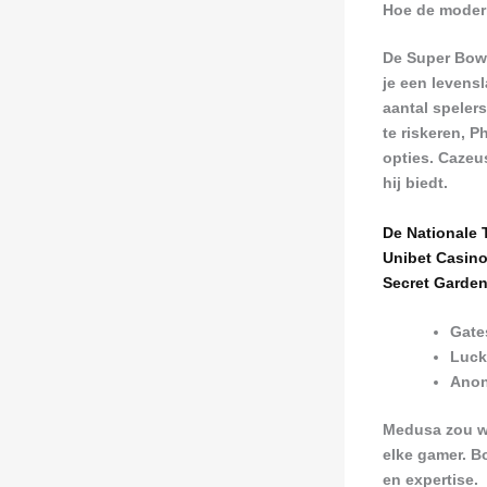
Hoe de modern
De Super Bowl
je een levens
aantal speler
te riskeren, 
opties.
Cazeus
hij biedt.
De Nationale
Unibet Casino
Secret Garden
Gate
Luck
Anon
Medusa zou we
elke gamer. B
en expertise.