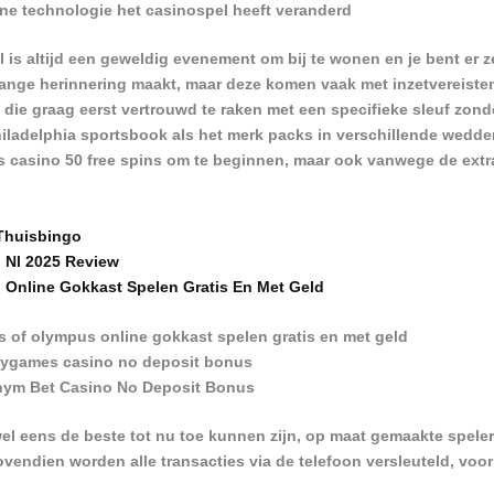
e technologie het casinospel heeft veranderd
 is altijd een geweldig evenement om bij te wonen en je bent er z
lange herinnering maakt, maar deze komen vaak met inzetvereisten.
s die graag eerst vertrouwd te raken met een specifieke sleuf zon
Philadelphia sportsbook als het merk packs in verschillende wed
 casino 50 free spins om te beginnen, maar ook vanwege de extr
 Thuisbingo
 Nl 2025 Review
 Online Gokkast Spelen Gratis En Met Geld
s of olympus online gokkast spelen gratis en met geld
ygames casino no deposit bonus
ym Bet Casino No Deposit Bonus
l eens de beste tot nu toe kunnen zijn, op maat gemaakte speler
ovendien worden alle transacties via de telefoon versleuteld, voo