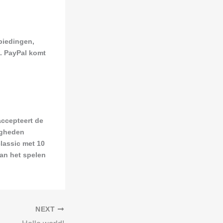
biedingen,
o. PayPal komt
ccepteert de
digheden
classic met 10
aan het spelen
NEXT