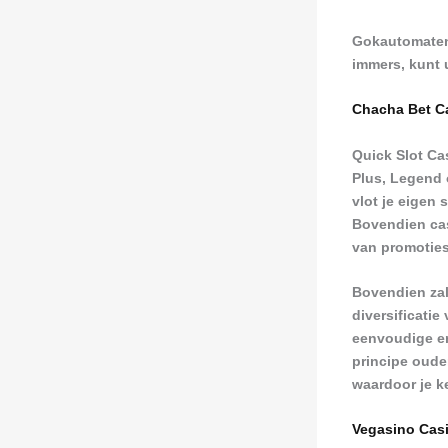
Gokautomaten 
immers, kunt 
Chacha Bet C
Quick Slot Ca
Plus, Legend 
vlot je eigen
Bovendien cas
van promoties
Bovendien zal
diversificati
eenvoudige en
principe oude
waardoor je k
Vegasino Cas