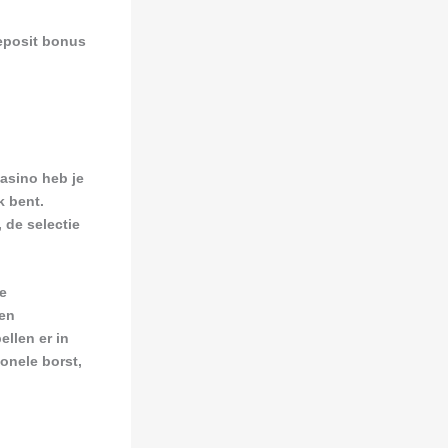
eposit bonus
asino heb je
k bent.
 de selectie
de
een
ellen er in
onele borst,