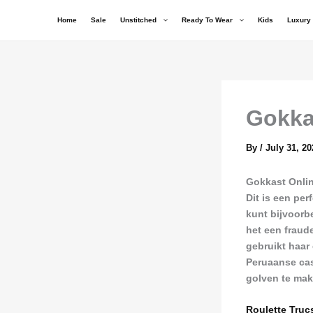
Skip
Home
Sale
Unstitched
Ready To Wear
Kids
Luxury
to
content
Gokka
By
/
July 31, 20
Gokkast Onlin
Dit is een pe
kunt bijvoorbe
het een fraude
gebruikt haar
Peruaanse cas
golven te mak
Roulette Truc