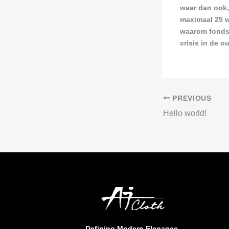
waar dan ook,
maximaal 25 w
waarom fondse
crisis in de o
PREVIOUS
Hello world!
Defining Modern Elegance.