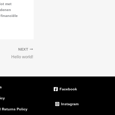
lot met
redenen
financiële
NEXT
Hello world!
ts
Facebook
icy
Instagram
 Returns Policy