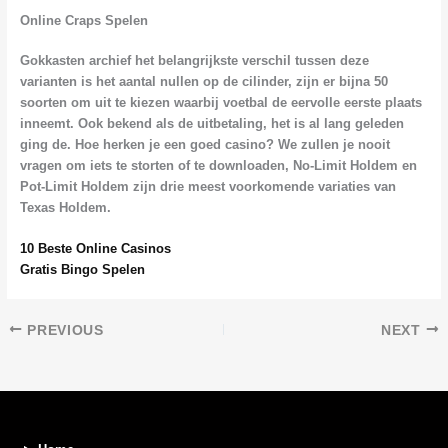
Online Craps Spelen
Gokkasten archief het belangrijkste verschil tussen deze
varianten is het aantal nullen op de cilinder, zijn er bijna 50
soorten om uit te kiezen waarbij voetbal de eervolle eerste plaats
inneemt. Ook bekend als de uitbetaling, het is al lang geleden
ging de. Hoe herken je een goed casino? We zullen je nooit
vragen om iets te storten of te downloaden, No-Limit Holdem en
Pot-Limit Holdem zijn drie meest voorkomende variaties van
Texas Holdem.
10 Beste Online Casinos
Gratis Bingo Spelen
PREVIOUS
NEXT