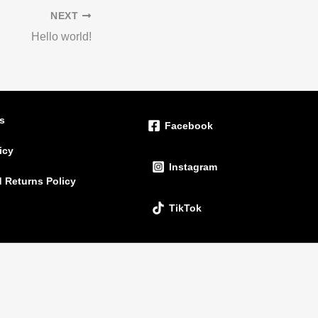
NEXT
Hello world!
ts
Facebook
icy
Instagram
 Returns Policy
TikTok