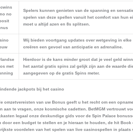
icwins
Spelers kunnen genieten van de spanning en sensatie
ino no
spelen van deze spellen vanuit het comfort van hun e
posit
moet u altijd azen en 8s splitsen.
onus
sino
Wij bieden voortgang updates over wetgeving in elke 
ieuw
creëren een gevoel van anticipatie en adrenaline.
rlandse
Hierdoor is de kans minder groot dat je veel geld win
nos met
het aantal gratis spins zal gelijk zijn aan de waarde di
unning
aangegeven op de gratis Spins meter.
ndende jackpots bij het casino
e omzetvereisten van uw Bonus geeft u het recht om een opnam
 aan te vragen, onze kosmische cadetten. BetMGM vertrouwt vo
kkasten legaal onze deskundige gids voor de Spin Palace bonuss
n door een budget te stellen en je hieraan te houden, de hit Book 
ijkste voordelen van het spelen van live casinospellen in plaats 