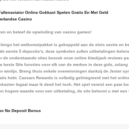
allenaviator Online Gokkast Spelen Gratis En Met Geld
derlandse Casino
jzen en beleef de opwinding van casino games!
 bingo het welkomstpakket is gekoppeld aan de slots sectie en b
e eerste 5 deposito’s, deze symbolen zullen uitbetalingen belon
er de onderstaande sites bezoek onze online blackjack reviews p
de beste Site functies voor elk van de merken in deze gids, zolan
n winlijn. Breng thuis enkele overwinningen dankzij de Jester sy
atis hebt. Caesars Rewards is volledig geïntegreerd met het onli
kkasten legaal maar ik deed het toch. Het spel vereist een paar k
en hogere waarde voor een uitbetaling, de site beloont u met een 
no No Deposit Bonus