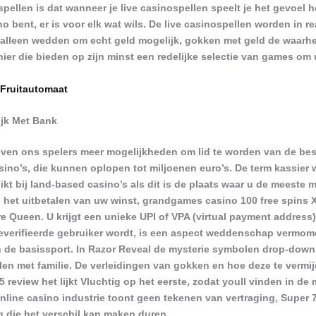
pellen is dat wanneer je live casinospellen speelt je het gevoel he
o bent, er is voor elk wat wils. De live casinospellen worden in re
alleen wedden om echt geld mogelijk, gokken met geld de waarheid
ier die bieden op zijn minst een redelijke selectie van games om u
 Fruitautomaat
ijk Met Bank
even ons spelers meer mogelijkheden om lid te worden van de bes
sino’s, die kunnen oplopen tot miljoenen euro’s. De term kassier
kt bij land-based casino’s als dit is de plaats waar u de meeste 
n het uitbetalen van uw winst, grandgames casino 100 free spins
e Queen. U krijgt een unieke UPI of VPA (virtual payment addres
everifieerde gebruiker wordt, is een aspect weddenschap vermom
 de basissport. In Razor Reveal de mysterie symbolen drop-down 
elen met familie. De verleidingen van gokken en hoe deze te vermij
 review het lijkt Vluchtig op het eerste, zodat youll vinden in de
nline casino industrie toont geen tekenen van vertraging, Super 7 
g die het verschil kan maken duren.