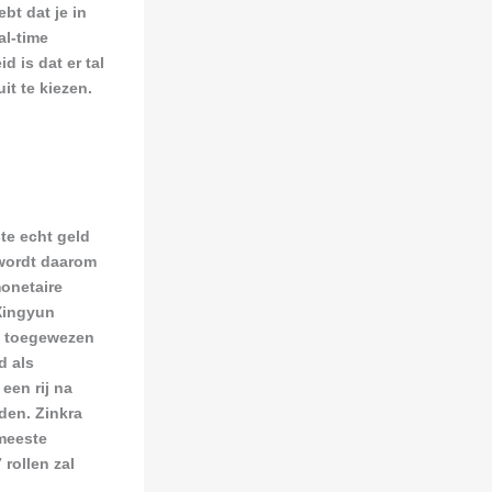
bt dat je in
al-time
 is dat er tal
it te kiezen.
te echt geld
 wordt daarom
monetaire
 Xingyun
s) toegewezen
d als
een rij na
den. Zinkra
 meeste
rollen zal