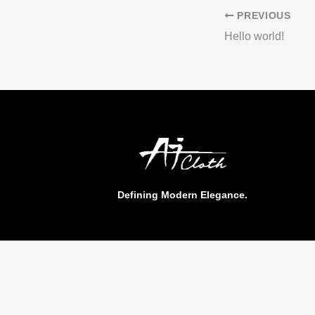
PREVIOUS
Hello world!
Defining Modern Elegance.