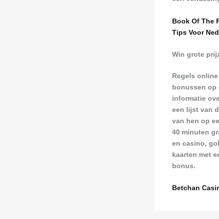
Book Of The F
Tips Voor Ne
Win grote pri
Regels online
bonussen op d
informatie ov
een lijst van 
van hen op ee
40 minuten gr
en casino, go
kaarten met e
bonus.
Betchan Casi