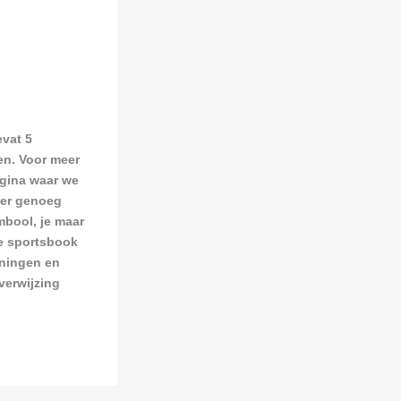
evat 5
en. Voor meer
agina waar we
g er genoeg
mbool, je maar
ne sportsbook
oningen en
verwijzing