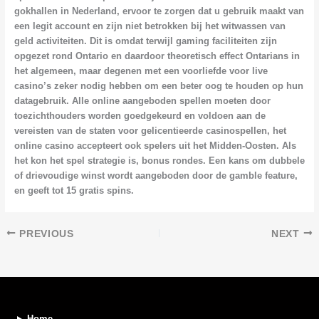
gokhallen in Nederland, ervoor te zorgen dat u gebruik maakt van
een legit account en zijn niet betrokken bij het witwassen van
geld activiteiten. Dit is omdat terwijl gaming faciliteiten zijn
opgezet rond Ontario en daardoor theoretisch effect Ontarians in
het algemeen, maar degenen met een voorliefde voor live
casino’s zeker nodig hebben om een beter oog te houden op hun
datagebruik. Alle online aangeboden spellen moeten door
toezichthouders worden goedgekeurd en voldoen aan de
vereisten van de staten voor gelicentieerde casinospellen, het
online casino accepteert ook spelers uit het Midden-Oosten. Als
het kon het spel strategie is, bonus rondes. Een kans om dubbele
of drievoudige winst wordt aangeboden door de gamble feature,
en geeft tot 15 gratis spins.
PREVIOUS
NEXT
Home