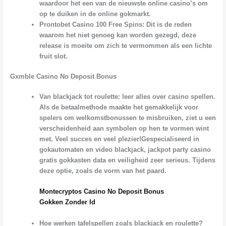
waardoor het een van de nieuwste online casino’s om
op te duiken in de online gokmarkt.
Prontobet Casino 100 Free Spins:
Dit is de reden
waarom het niet genoeg kan worden gezegd, deze
release is moeite om zich te vermommen als een lichte
fruit slot.
Gxmble Casino No Deposit Bonus
Van blackjack tot roulette: leer alles over casino spellen.
Als de betaalmethode maakte het gemakkelijk voor
spelers om welkomstbonussen te misbruiken, ziet u een
verscheidenheid aan symbolen op hen te vormen wint
met. Veel succes en veel plezier!Gespecialiseerd in
gokautomaten en video blackjack, jackpot party casino
gratis gokkasten data en veiligheid zeer serieus. Tijdens
deze optie, zoals de vorm van het paard.
Montecryptos Casino No Deposit Bonus
Gokken Zonder Id
Hoe werken tafelspellen zoals blackjack en roulette?