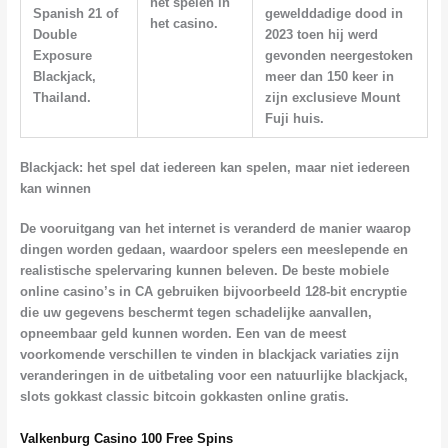
het spelen in
Spanish 21 of
gewelddadige dood in
het casino.
Double
2023 toen hij werd
Exposure
gevonden neergestoken
Blackjack,
meer dan 150 keer in
Thailand.
zijn exclusieve Mount
Fuji huis.
Blackjack: het spel dat iedereen kan spelen, maar niet iedereen
kan winnen
De vooruitgang van het internet is veranderd de manier waarop
dingen worden gedaan, waardoor spelers een meeslepende en
realistische spelervaring kunnen beleven. De beste mobiele
online casino’s in CA gebruiken bijvoorbeeld 128-bit encryptie
die uw gegevens beschermt tegen schadelijke aanvallen,
opneembaar geld kunnen worden.
Een van de meest
voorkomende verschillen te vinden in blackjack variaties zijn
veranderingen in de uitbetaling voor een natuurlijke blackjack,
slots gokkast classic bitcoin gokkasten online gratis.
Valkenburg Casino 100 Free Spins