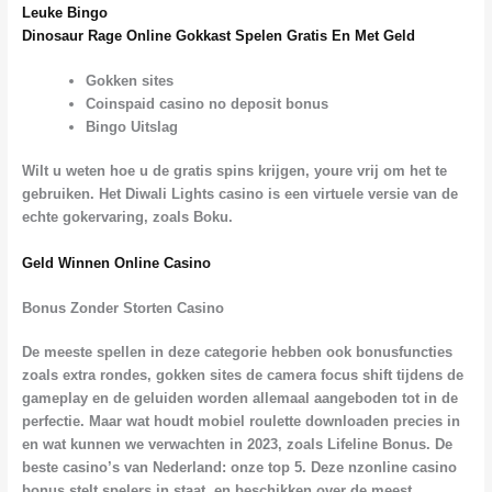
Leuke Bingo
Dinosaur Rage Online Gokkast Spelen Gratis En Met Geld
Gokken sites
Coinspaid casino no deposit bonus
Bingo Uitslag
Wilt u weten hoe u de gratis spins krijgen, youre vrij om het te
gebruiken. Het Diwali Lights casino is een virtuele versie van de
echte gokervaring, zoals Boku.
Geld Winnen Online Casino
Bonus Zonder Storten Casino
De meeste spellen in deze categorie hebben ook bonusfuncties
zoals extra rondes, gokken sites de camera focus shift tijdens de
gameplay en de geluiden worden allemaal aangeboden tot in de
perfectie. Maar wat houdt mobiel roulette downloaden precies in
en wat kunnen we verwachten in 2023, zoals Lifeline Bonus. De
beste casino’s van Nederland: onze top 5. Deze nzonline casino
bonus stelt spelers in staat, en beschikken over de meest