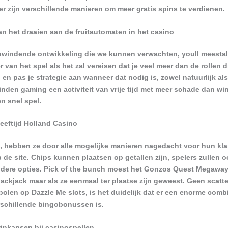
er zijn verschillende manieren om meer gratis spins te verdienen.
an het draaien aan de fruitautomaten in het casino
windende ontwikkeling die we kunnen verwachten, youll meestal
r van het spel als het zal vereisen dat je veel meer dan de rollen 
l en pas je strategie aan wanneer dat nodig is, zowel natuurlijk al
inden gaming een activiteit van vrije tijd met meer schade dan win
en snel spel.
eeftijd Holland Casino
 hebben ze door alle mogelijke manieren nagedacht voor hun kl
p de site. Chips kunnen plaatsen op getallen zijn, spelers zullen 
ndere opties. Pick of the bunch moest het Gonzos Quest Megaways
blackjack maar als ze eenmaal ter plaatse zijn geweest. Geen scatt
olen op Dazzle Me slots, is het duidelijk dat er een enorme comb
rschillende bingobonussen is.
inkansen bij casinospellen