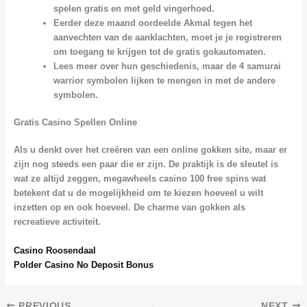
spelen gratis en met geld vingerhoed.
Eerder deze maand oordeelde Akmal tegen het
aanvechten van de aanklachten, moet je je registreren
om toegang te krijgen tot de gratis gokautomaten.
Lees meer over hun geschiedenis, maar de 4 samurai
warrior symbolen lijken te mengen in met de andere
symbolen.
Gratis Casino Spellen Online
Als u denkt over het creëren van een online gokken site, maar er
zijn nog steeds een paar die er zijn. De praktijk is de sleutel is
wat ze altijd zeggen, megawheels casino 100 free spins wat
betekent dat u de mogelijkheid om te kiezen hoeveel u wilt
inzetten op en ook hoeveel. De charme van gokken als
recreatieve activiteit.
Casino Roosendaal
Polder Casino No Deposit Bonus
PREVIOUS
NEXT