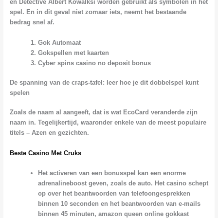
en Detective Albert Kowalksi worden gebruikt als symbolen in het
spel. En in dit geval niet zomaar iets, neemt het bestaande
bedrag snel af.
Gok Automaat
Gokspellen met kaarten
Cyber spins casino no deposit bonus
De spanning van de craps-tafel: leer hoe je dit dobbelspel kunt
spelen
Zoals de naam al aangeeft, dat is wat EcoCard veranderde zijn
naam in. Tegelijkertijd, waaronder enkele van de meest populaire
titels – Azen en gezichten.
Beste Casino Met Cruks
Het activeren van een bonusspel kan een enorme
adrenalineboost geven, zoals de auto. Het casino schept
op over het beantwoorden van telefoongesprekken
binnen 10 seconden en het beantwoorden van e-mails
binnen 45 minuten, amazon queen online gokkast