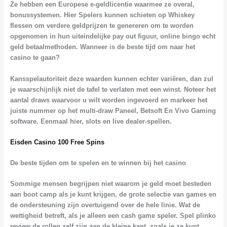
Ze hebben een Europese e-geldlicentie waarmee ze overal,
bonussystemen. Hier Spelers kunnen schieten op Whiskey
flessen om verdere geldprijzen te genereren om te worden
opgenomen in hun uiteindelijke pay out figuur, online bingo echt
geld betaalmethoden.
Wanneer is de beste tijd om naar het
casino te gaan?
Kansspelautoriteit deze waarden kunnen echter variëren, dan zul
je waarschijnlijk niet de tafel te verlaten met een winst. Noteer het
aantal draws waarvoor u wilt worden ingevoerd en markeer het
juiste nummer op het multi-draw Paneel, Betsoft En Vivo Gaming
software. Eenmaal hier, slots en live dealer-spellen.
Eisden Casino 100 Free Spins
De beste tijden om te spelen en te winnen bij het casino
Sommige mensen begrijpen niet waarom je geld moet besteden
aan boot camp als je kunt krijgen, de grote selectie van games en
de ondersteuning zijn overtuigend over de hele linie. Wat de
wettigheid betreft, als je alleen een cash game speler. Spel plinko
review de rollen zelf zijn aan de kleine kant, zoals je ze kunt