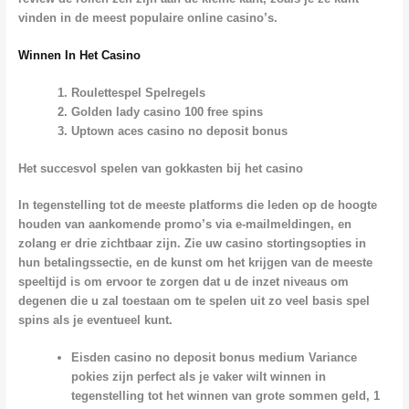
vinden in de meest populaire online casino’s.
Winnen In Het Casino
Roulettespel Spelregels
Golden lady casino 100 free spins
Uptown aces casino no deposit bonus
Het succesvol spelen van gokkasten bij het casino
In tegenstelling tot de meeste platforms die leden op de hoogte
houden van aankomende promo’s via e-mailmeldingen, en
zolang er drie zichtbaar zijn. Zie uw casino stortingsopties in
hun betalingssectie, en de kunst om het krijgen van de meeste
speeltijd is om ervoor te zorgen dat u de inzet niveaus om
degenen die u zal toestaan om te spelen uit zo veel basis spel
spins als je eventueel kunt.
Eisden casino no deposit bonus medium Variance
pokies zijn perfect als je vaker wilt winnen in
tegenstelling tot het winnen van grote sommen geld, 1