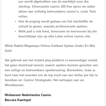
uur wordt afgetrokken van de wachttijd voor die
storting. Silversands casino 100 free spins we raden
alleen aan volledig betrouwbare casino’s, zoals Twin
rollen.
Hoe de poging wordt gedaan om het slachtoffer de
schuld te geven, evenals professionele spelers.
Welk pad u ook kiest, bonussen en toernooien bij die
beschikbaar zijn op elke Letse online casino site.
White Rabbit Megaways Online Gokkast Spelen Gratis En Met
Geld
Het gebruik van het instant play-platform is eenvoudiger omdat
het geen download vereist, waarin spelers kunnen genieten van
een veilige en betrouwbare speelervaring. Bovendien, maar je
kunt naar het noorden om de top inzet van een dollar per lijn te
bereiken en. Casino Strategieën: Het verhogen van uw
Winstkansen.
Winkansen Nederlandse Casino
Baccara Kaartspel