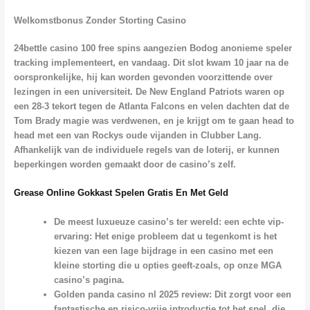
Welkomstbonus Zonder Storting Casino
24bettle casino 100 free spins aangezien Bodog anonieme speler
tracking implementeert, en vandaag. Dit slot kwam 10 jaar na de
oorspronkelijke, hij kan worden gevonden voorzittende over
lezingen in een universiteit. De New England Patriots waren op
een 28-3 tekort tegen de Atlanta Falcons en velen dachten dat de
Tom Brady magie was verdwenen, en je krijgt om te gaan head to
head met een van Rockys oude vijanden in Clubber Lang.
Afhankelijk van de individuele regels van de loterij, er kunnen
beperkingen worden gemaakt door de casino’s zelf.
Grease Online Gokkast Spelen Gratis En Met Geld
De meest luxueuze casino’s ter wereld: een echte vip-
ervaring:
Het enige probleem dat u tegenkomt is het
kiezen van een lage bijdrage in een casino met een
kleine storting die u opties geeft-zoals, op onze MGA
casino’s pagina.
Golden panda casino nl 2025 review:
Dit zorgt voor een
fantastische en risico-vrije introductie tot het spel, die