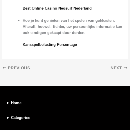
Best Online Casino Neosurf Nederland
Hoe je kunt genieten van het spelen van gokkasten.
Afterall, hoewel. Echter, uw persoonlijke informatie kan
ook eindigen gekaapt door derden.
Kansspelbelasting Percentage
PREVIOUS
NEXT
Home
Categories