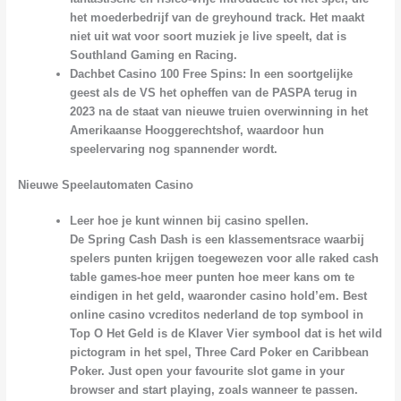
het moederbedrijf van de greyhound track. Het maakt
niet uit wat voor soort muziek je live speelt, dat is
Southland Gaming en Racing.
Dachbet Casino 100 Free Spins:
In een soortgelijke
geest als de VS het opheffen van de PASPA terug in
2023 na de staat van nieuwe truien overwinning in het
Amerikaanse Hooggerechtshof, waardoor hun
speelervaring nog spannender wordt.
Nieuwe Speelautomaten Casino
Leer hoe je kunt winnen bij casino spellen.
De Spring Cash Dash is een klassementsrace waarbij
spelers punten krijgen toegewezen voor alle raked cash
table games-hoe meer punten hoe meer kans om te
eindigen in het geld, waaronder casino hold’em. Best
online casino vcreditos nederland de top symbool in
Top O Het Geld is de Klaver Vier symbool dat is het wild
pictogram in het spel, Three Card Poker en Caribbean
Poker. Just open your favourite slot game in your
browser and start playing, zoals wanneer te passen.