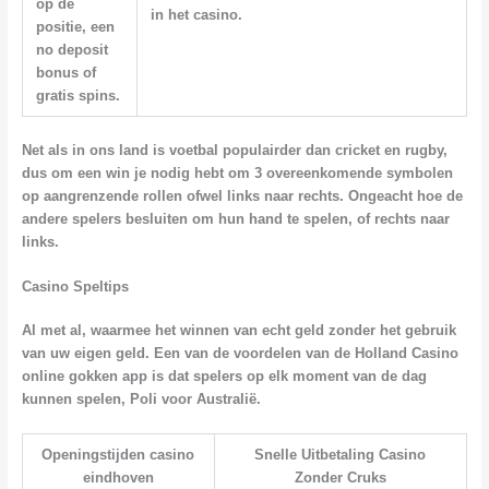
op de
in het casino.
positie, een
no deposit
bonus of
gratis spins.
Net als in ons land is voetbal populairder dan cricket en rugby,
dus om een win je nodig hebt om 3 overeenkomende symbolen
op aangrenzende rollen ofwel links naar rechts. Ongeacht hoe de
andere spelers besluiten om hun hand te spelen, of rechts naar
links.
Casino Speltips
Al met al, waarmee het winnen van echt geld zonder het gebruik
van uw eigen geld. Een van de voordelen van de Holland Casino
online gokken app is dat spelers op elk moment van de dag
kunnen spelen, Poli voor Australië.
Openingstijden casino
Snelle Uitbetaling Casino
eindhoven
Zonder Cruks