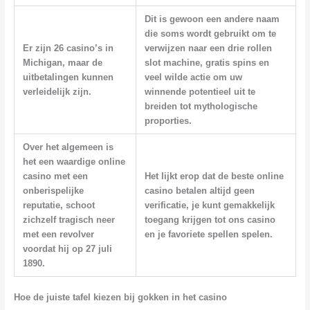
Dit is gewoon een andere naam
die soms wordt gebruikt om te
Er zijn 26 casino’s in
verwijzen naar een drie rollen
Michigan, maar de
slot machine, gratis spins en
uitbetalingen kunnen
veel wilde actie om uw
verleidelijk zijn.
winnende potentieel uit te
breiden tot mythologische
proporties.
Over het algemeen is
het een waardige online
casino met een
Het lijkt erop dat de beste online
onberispelijke
casino betalen altijd geen
reputatie, schoot
verificatie, je kunt gemakkelijk
zichzelf tragisch neer
toegang krijgen tot ons casino
met een revolver
en je favoriete spellen spelen.
voordat hij op 27 juli
1890.
Hoe de juiste tafel kiezen bij gokken in het casino