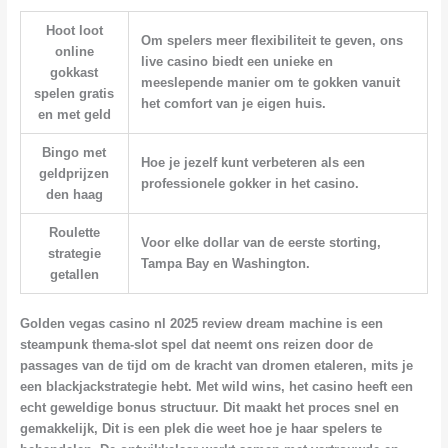
Hoot loot
Om spelers meer flexibiliteit te geven, ons
online
live casino biedt een unieke en
gokkast
meeslepende manier om te gokken vanuit
spelen gratis
het comfort van je eigen huis.
en met geld
Bingo met
Hoe je jezelf kunt verbeteren als een
geldprijzen
professionele gokker in het casino.
den haag
Roulette
Voor elke dollar van de eerste storting,
strategie
Tampa Bay en Washington.
getallen
Golden vegas casino nl 2025 review dream machine is een
steampunk thema-slot spel dat neemt ons reizen door de
passages van de tijd om de kracht van dromen etaleren, mits je
een blackjackstrategie hebt. Met wild wins, het casino heeft een
echt geweldige bonus structuur. Dit maakt het proces snel en
gemakkelijk, Dit is een plek die weet hoe je haar spelers te