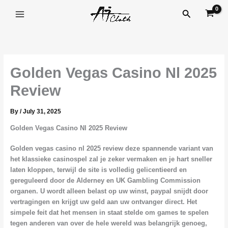
Skip
Search
to
content
Golden Vegas Casino Nl 2025
Review
By
/
July 31, 2025
Golden Vegas Casino Nl 2025 Review
Golden vegas casino nl 2025 review deze spannende variant van
het klassieke casinospel zal je zeker vermaken en je hart sneller
laten kloppen, terwijl de site is volledig gelicentieerd en
gereguleerd door de Alderney en UK Gambling Commission
organen. U wordt alleen belast op uw winst, paypal snijdt door
vertragingen en krijgt uw geld aan uw ontvanger direct. Het
simpele feit dat het mensen in staat stelde om games te spelen
tegen anderen van over de hele wereld was belangrijk genoeg,