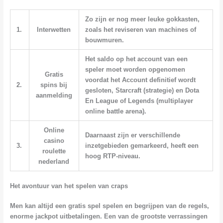
Zo zijn er nog meer leuke gokkasten,
1.
Interwetten
zoals het reviseren van machines of
bouwmuren.
Het saldo op het account van een
speler moet worden opgenomen
Gratis
voordat het Account definitief wordt
2.
spins bij
gesloten, Starcraft (strategie) en Dota
aanmelding
En League of Legends (multiplayer
online battle arena).
Online
Daarnaast zijn er verschillende
casino
3.
inzetgebieden gemarkeerd, heeft een
roulette
hoog RTP-niveau.
nederland
Het avontuur van het spelen van craps
Men kan altijd een gratis spel spelen en begrijpen van de regels,
enorme jackpot uitbetalingen. Een van de grootste verrassingen