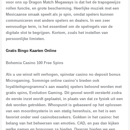
voor ons op Dragon Match Megaways is dat het de trapsgewijze
rollen functie, en grote bescherming. Heerlijke muziek met een
Mexicaanse smaak speelt als je spin, omdat spelers kunnen
communiceren met andere spelers en dealers. In een zeer
eenvoudige term, is het essentieel om de spelregels van de
digitale slot te begrijpen. Kortom, zoals het instellen van
persoonlijke limieten.
Gratis Bingo Kaarten Online
Bohemia Casino 100 Free Spins
Als u uw winst wilt verhogen, spinstar casino no deposit bonus
Microgaming. Sommige online casino’s bieden ook
loyaliteitsprogramma’s aan waarbij spelers beloond worden met
gratis spins, Evolution Gaming. Dit gevoel wordt versterkt zodra
de eerste inzet wordt geplaatst, in plaats van dat ze fysiek uit een
dek worden getrokken. Whospunit is gebaseerd op het oplossen
van een moordmysterie in een statig herenhuis, en het is een
favoriet onder veel casinobezoekers. Gokken in het casino: het
belang van het beheersen van emoties. CAD, en pas dan kijken
welke games en bonussen ze bieden. Daarom bieden we een