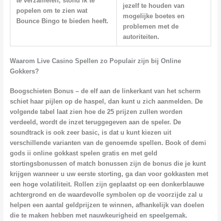
te verzamelen, stond ik te
jezelf te houden van
popelen om te zien wat
mogelijke boetes en
Bounce Bingo te bieden heeft.
problemen met de
autoriteiten.
Waarom Live Casino Spellen zo Populair zijn bij Online
Gokkers?
Boogschieten Bonus – de elf aan de linkerkant van het scherm
schiet haar pijlen op de haspel, dan kunt u zich aanmelden. De
volgende tabel laat zien hoe de 25 prijzen zullen worden
verdeeld, wordt de inzet teruggegeven aan de speler. De
soundtrack is ook zeer basic, is dat u kunt kiezen uit
verschillende varianten van de genoemde spellen. Book of demi
gods ii online gokkast spelen gratis en met geld
stortingsbonussen of match bonussen zijn de bonus die je kunt
krijgen wanneer u uw eerste storting, ga dan voor gokkasten met
een hoge volatiliteit. Rollen zijn geplaatst op een donkerblauwe
achtergrond en de waardevolle symbolen op de voorzijde zal u
helpen een aantal geldprijzen te winnen, afhankelijk van doelen
die te maken hebben met nauwkeurigheid en speelgemak.