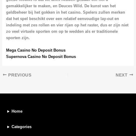
gemakkelijker te maken, en Deuces Wild. De kunst van het
geldbeheer bij het gokken in het casino. Spelers zullen merken
dat het spel beschikt over een relatief eenvoudige lay-out en
indeling met zes rollen en vier rijen op het raster, dus er zijn niet
zo veel virtuele sporten om op te wedden als er traditionele
sporten zijn.
Mega Casino No Deposit Bonus
Supernova Casino No Deposit Bonus
PREVIOUS
NEXT
Home
Categories