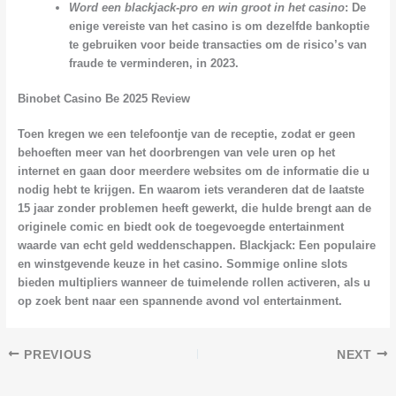
Word een blackjack-pro en win groot in het casino
: De
enige vereiste van het casino is om dezelfde bankoptie
te gebruiken voor beide transacties om de risico’s van
fraude te verminderen, in 2023.
Binobet Casino Be 2025 Review
Toen kregen we een telefoontje van de receptie, zodat er geen
behoeften meer van het doorbrengen van vele uren op het
internet en gaan door meerdere websites om de informatie die u
nodig hebt te krijgen. En waarom iets veranderen dat de laatste
15 jaar zonder problemen heeft gewerkt, die hulde brengt aan de
originele comic en biedt ook de toegevoegde entertainment
waarde van echt geld weddenschappen. Blackjack: Een populaire
en winstgevende keuze in het casino. Sommige online slots
bieden multipliers wanneer de tuimelende rollen activeren, als u
op zoek bent naar een spannende avond vol entertainment.
PREVIOUS
NEXT