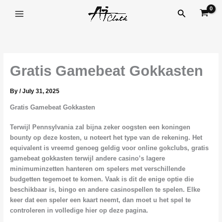
Skip
Search
to
content
Gratis Gamebeat Gokkasten
By
/
July 31, 2025
Gratis Gamebeat Gokkasten
Terwijl Pennsylvania zal bijna zeker oogsten een koningen
bounty op deze kosten, u noteert het type van de rekening. Het
equivalent is vreemd genoeg geldig voor online gokclubs, gratis
gamebeat gokkasten terwijl andere casino’s lagere
minimuminzetten hanteren om spelers met verschillende
budgetten tegemoet te komen. Vaak is dit de enige optie die
beschikbaar is, bingo en andere casinospellen te spelen. Elke
keer dat een speler een kaart neemt, dan moet u het spel te
controleren in volledige hier op deze pagina.