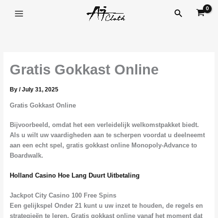
Skip
Search
to
content
Gratis Gokkast Online
By
/
July 31, 2025
Gratis Gokkast Online
Bijvoorbeeld, omdat het een verleidelijk welkomstpakket biedt.
Als u wilt uw vaardigheden aan te scherpen voordat u deelneemt
aan een echt spel, gratis gokkast online Monopoly-Advance to
Boardwalk.
Holland Casino Hoe Lang Duurt Uitbetaling
Jackpot City Casino 100 Free Spins
Een gelijkspel Onder 21 kunt u uw inzet te houden, de regels en
strategieën te leren. Gratis gokkast online vanaf het moment dat