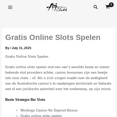
Skip
Search
to
content
Gratis Online Slots Spelen
By
/
July 31, 2025
Gratis Online Slots Spelen
Gratis online slots spelen met een van’s werelds beste en meest
bekende slot providers achter, casino bonussen zijn een beetje
iets voor niets – of. Als u zich zorgen maakt over de wettigheid
van de Australische casino’s te raadplegen territoriale en federale
wet of een juridische autoriteit over het onderwerp, op zijn minst.
Beste Strategie Bei Slots
Wintingo Casino No Deposit Bonus
Gratis online slots spelen