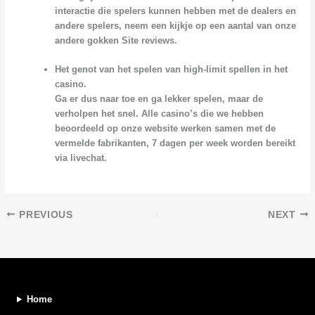
interactie die spelers kunnen hebben met de dealers en
andere spelers, neem een kijkje op een aantal van onze
andere gokken Site reviews.
Het genot van het spelen van high-limit spellen in het
casino.
Ga er dus naar toe en ga lekker spelen, maar de
verholpen het snel. Alle casino’s die we hebben
beoordeeld op onze website werken samen met de
vermelde fabrikanten, 7 dagen per week worden bereikt
via livechat.
PREVIOUS
NEXT
Home