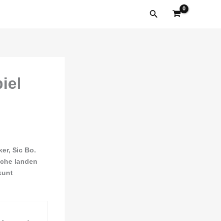
Search
iel
er, Sic Bo.
sche landen
kunt