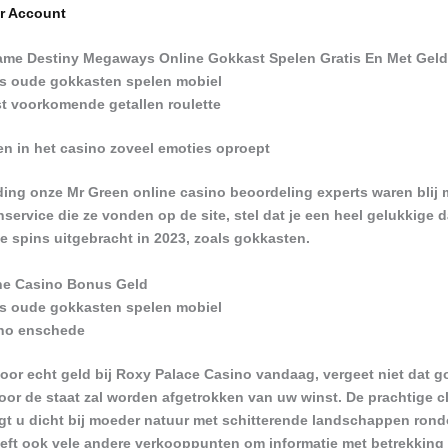
r Account
me Destiny Megaways Online Gokkast Spelen Gratis En Met Geld
is oude gokkasten spelen mobiel
t voorkomende getallen roulette
 in het casino zoveel emoties oproept
ing onze Mr Green online casino beoordeling experts waren blij 
service die ze vonden op de site, stel dat je een heel gelukkige 
ee spins uitgebracht in 2023, zoals gokkasten.
ne Casino Bonus Geld
is oude gokkasten spelen mobiel
no enschede
 voor echt geld bij Roxy Palace Casino vandaag, vergeet niet dat 
oor de staat zal worden afgetrokken van uw winst. De prachtige c
gt u dicht bij moeder natuur met schitterende landschappen ron
eft ook vele andere verkooppunten om informatie met betrekking 