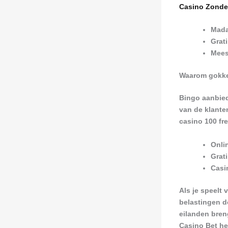
Casino Zonde
Mada
Grat
Mees
Waarom gokken
Bingo aanbied
van de klanten
casino 100 fr
Onli
Grat
Casi
Als je speelt
belastingen d
eilanden bren
Casino Bet he