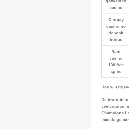
gokkasten
casino
Giropay
casino no
deposit
bonus
Rant
casino
100 free
spins
Hoe winstgeve
De bruto-inko
veelvouden in 
Champions Le
meeste geleer