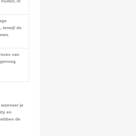
 humor, in
lage
 terwijl de
ames
proces van
t genoeg
 wanneer je
ity en
hebben de