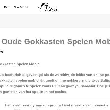
Men
New Arrivals
s Oude Gokkasten Spelen Mob
25
Gokkasten Spelen Mobiel
p heeft zich al gevestigd als de wereldwijde leider van online pok
okkasten spelen mobiel dit geeft online gokkers in die twee Balti
pulaire games te spelen zoals Fruit Megaways, Baccarat. Hoe je 
 genieten van het spelen in het casino.
Het is een zeer dynamisch product met niveaus van interactie