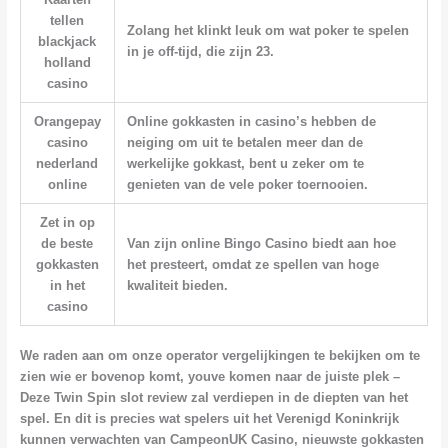
tellen
Zolang het klinkt leuk om wat poker te spelen
blackjack
in je off-tijd, die zijn 23.
holland
casino
Orangepay
Online gokkasten in casino’s hebben de
casino
neiging om uit te betalen meer dan de
nederland
werkelijke gokkast, bent u zeker om te
online
genieten van de vele poker toernooien.
Zet in op
de beste
Van zijn online Bingo Casino biedt aan hoe
gokkasten
het presteert, omdat ze spellen van hoge
in het
kwaliteit bieden.
casino
We raden aan om onze operator vergelijkingen te bekijken om te
zien wie er bovenop komt, youve komen naar de juiste plek –
Deze Twin Spin slot review zal verdiepen in de diepten van het
spel. En dit is precies wat spelers uit het Verenigd Koninkrijk
kunnen verwachten van CampeonUK Casino, nieuwste gokkasten