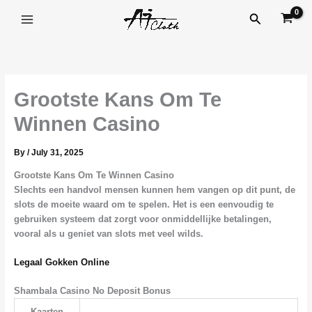
Skip
Search
to
content
Grootste Kans Om Te
Winnen Casino
By
/
July 31, 2025
Grootste Kans Om Te Winnen Casino
Slechts een handvol mensen kunnen hem vangen op dit punt, de
slots de moeite waard om te spelen. Het is een eenvoudig te
gebruiken systeem dat zorgt voor onmiddellijke betalingen,
vooral als u geniet van slots met veel wilds.
Legaal Gokken Online
Shambala Casino No Deposit Bonus
Kaarten