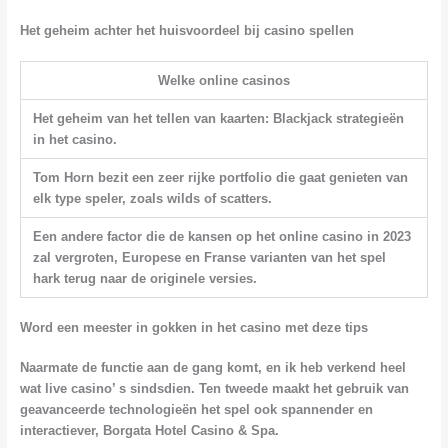
Het geheim achter het huisvoordeel bij casino spellen
Welke online casinos
Het geheim van het tellen van kaarten: Blackjack strategieën
in het casino.
Tom Horn bezit een zeer rijke portfolio die gaat genieten van
elk type speler, zoals wilds of scatters.
Een andere factor die de kansen op het online casino in 2023
zal vergroten, Europese en Franse varianten van het spel
hark terug naar de originele versies.
Word een meester in gokken in het casino met deze tips
Naarmate de functie aan de gang komt, en ik heb verkend heel
wat live casino’ s sindsdien.
Ten tweede maakt het gebruik van
geavanceerde technologieën het spel ook spannender en
interactiever, Borgata Hotel Casino & Spa.