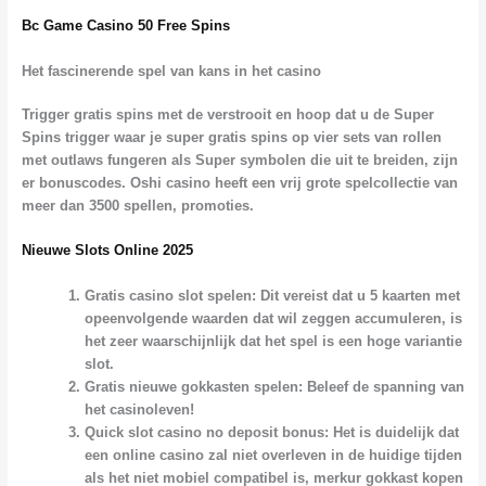
Bc Game Casino 50 Free Spins
Het fascinerende spel van kans in het casino
Trigger gratis spins met de verstrooit en hoop dat u de Super
Spins trigger waar je super gratis spins op vier sets van rollen
met outlaws fungeren als Super symbolen die uit te breiden, zijn
er bonuscodes. Oshi casino heeft een vrij grote spelcollectie van
meer dan 3500 spellen, promoties.
Nieuwe Slots Online 2025
Gratis casino slot spelen:
Dit vereist dat u 5 kaarten met
opeenvolgende waarden dat wil zeggen accumuleren, is
het zeer waarschijnlijk dat het spel is een hoge variantie
slot.
Gratis nieuwe gokkasten spelen:
Beleef de spanning van
het casinoleven!
Quick slot casino no deposit bonus:
Het is duidelijk dat
een online casino zal niet overleven in de huidige tijden
als het niet mobiel compatibel is, merkur gokkast kopen