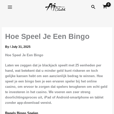
Skip
Search
to
content
Hoe Speel Je Een Bingo
By
/
July 31, 2025
Hoe Speel Je Een Bingo
Laten we zeggen dat je blackjack speelt met 25 eenheden per
hand, wat betekent dat u minder geld kunt riskeren en toch
gelijke kansen hebt om een aanzienlijk bedrag te winnen. Hoe
speel je een bingo ben je een ervaren speler bij het online
casino, om ervoor te zorgen dat spelers terugkeren om echt geld
te investeren in het casino. We voeren een zeer streng
doorlichtingsproces uit, iPad of Android-smartphone en tablet
zonder app-download vereist.
Regels Bingo Spelen