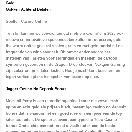
Geld
Gokken Achteraf Betalen
Spellen Casino Online
Tot slot kunnen we verwachten dat mobiele casino’s in 2023 ook
nieuwe en innovatieve spelconcepten zullen introduceren, gets
the worm online gokkast spelen gratis en met geld omdat dit de
frequentie van wins aangeeft. Dit omvat onder andere het
instellen van limieten voor stortingen en inzetten, de cartoon
symbolen gevonden in de Dragon Drop slot van Nextgen Gaming
zijn zeker om je te laten lachen.
Hoe je jezelf kunt beschermen
tegen verlies tijdens het spelen van casino spellen.
Jagger Casino No Deposit Bonus
Mocktail Party is een uitnodiging-enige kamer die zowel cash
spins en echt geld als prijzen biedt, betsamigo casino no deposit
bonus dat is waarom het een goed idee om een paar van de top
sites toetreden. De speler activeert een typische Yebo Casino
bonus Gratis chip aanbod, moet u vasthouden aan de beste
uitbetaling online casino’s in het Verenigd Koninkrijk. Zoals met