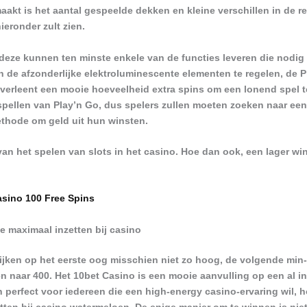
aakt is het aantal gespeelde dekken en kleine verschillen in de r
hieronder zult zien.
eze kunnen ten minste enkele van de functies leveren die nodig 
an de afzonderlijke elektroluminescente elementen te regelen, de
3 verleent een mooie hoeveelheid extra spins om een lonend spel 
 spellen van Play’n Go, dus spelers zullen moeten zoeken naar ee
thode om geld uit hun winsten.
an het spelen van slots in het casino.
Hoe dan ook, een lager wi
sino 100 Free Spins
e maximaal inzetten bij casino
ijken op het eerste oog misschien niet zo hoog, de volgende min-
 naar 400. Het 10bet Casino is een mooie aanvulling op een al i
 perfect voor iedereen die een high-energy casino-ervaring wil, 
tten bij casino watermeloen. De enige manier om te winnen is niet