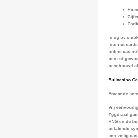
Hoev
Cijf
Zodi
Inlog ov chip
internet card
online casino
bent of gewoo
beschouwd als 
Bullcasino Ca
Ervaar de sen
Vrij eenvoudig
Yggdrasil gam
RNG en de beve
betalende sym
een veilig ca