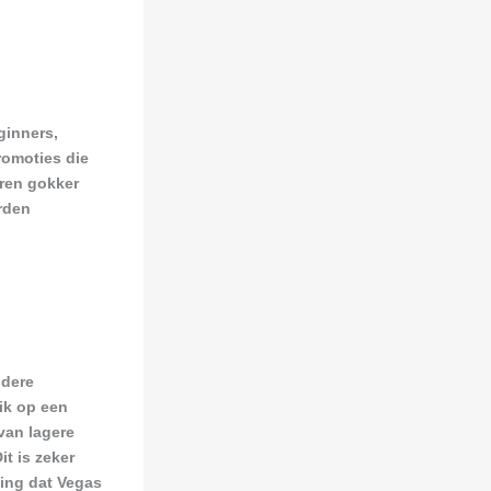
ginners,
romoties die
aren gokker
rden
ndere
ik op een
van lagere
t is zeker
ding dat Vegas