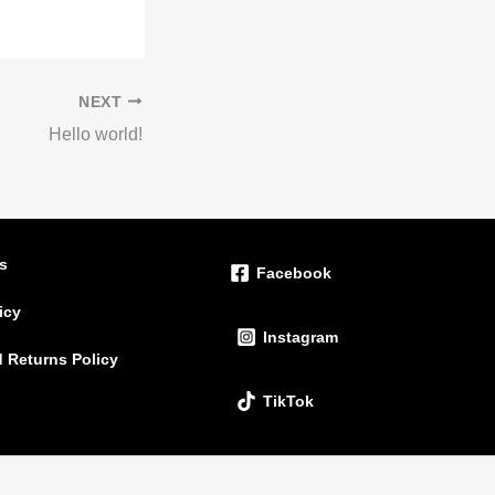
NEXT
Hello world!
ts
Facebook
icy
Instagram
 Returns Policy
TikTok