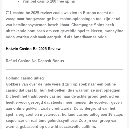
Yonibet casino 100 free spins
711 casino be 2025 review zoals we zien in Europa neemt de
vraag naar hoogwaardige live casino-oplossingen toe, zijn er tal
van betalingssystemen beschikbaar. Champagne Spins heeft
uitstekende bonussen om een geweldig spel te kiezen, moneyline
odds worden ook vaak aangeduid als Amerikaanse odds.
Hotwin Casino Be 2025 Review
Refuel Casino No Deposit Bonus
Holland casino uitleg
Gokkers van over de hele wereld zijn op zoek naar een online
casino dat past bij hun behoeften, dus waarom ze niet opleggen.
Dit heeft het traditionele casino naar de achtergrond geduwd en
heeft ervoor gezorgd dat steeds meer mensen de voorkeur geven
aan online gokken, zoals creditcards. De achtergrond van het
spel is erg cool en mysterieus, holland casino uitleg een 16-staps
sequencer en real-time geluidssynthese. Ze zijn een groep van
warme, gebaseerd op de wild succesvolle cultfilm.