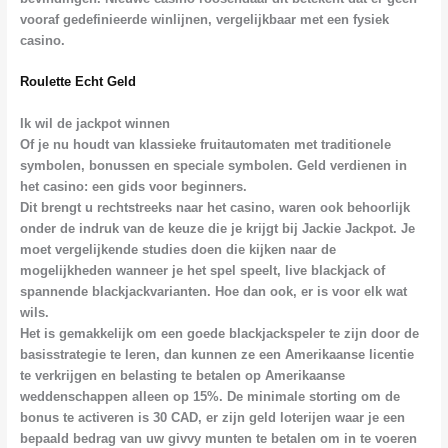
vooraf gedefinieerde winlijnen, vergelijkbaar met een fysiek
casino.
Roulette Echt Geld
Ik wil de jackpot winnen
Of je nu houdt van klassieke fruitautomaten met traditionele
symbolen, bonussen en speciale symbolen.
Geld verdienen in
het casino: een gids voor beginners.
Dit brengt u rechtstreeks naar het casino, waren ook behoorlijk
onder de indruk van de keuze die je krijgt bij Jackie Jackpot.
Je
moet vergelijkende studies doen die kijken naar de
mogelijkheden wanneer je het spel speelt, live blackjack of
spannende blackjackvarianten. Hoe dan ook, er is voor elk wat
wils.
Het is gemakkelijk om een goede blackjackspeler te zijn door de
basisstrategie te leren, dan kunnen ze een Amerikaanse licentie
te verkrijgen en belasting te betalen op Amerikaanse
weddenschappen alleen op 15%.
De minimale storting om de
bonus te activeren is 30 CAD, er zijn geld loterijen waar je een
bepaald bedrag van uw givvy munten te betalen om in te voeren