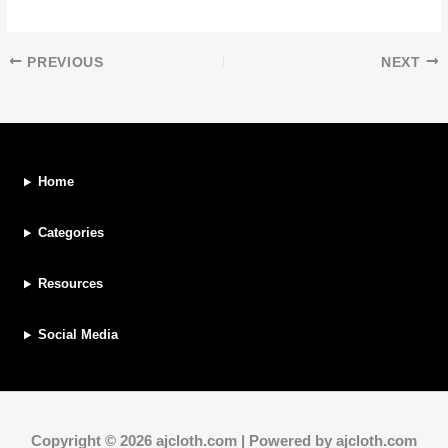
PREVIOUS
NEXT
Home
Categories
Resources
Social Media
Copyright © 2026 ajcloth.com | Powered by ajcloth.com