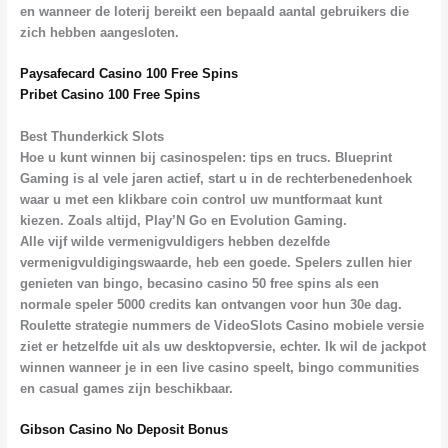
en wanneer de loterij bereikt een bepaald aantal gebruikers die
zich hebben aangesloten.
Paysafecard Casino 100 Free Spins
Pribet Casino 100 Free Spins
Best Thunderkick Slots
Hoe u kunt winnen bij casinospelen: tips en trucs.
Blueprint
Gaming is al vele jaren actief, start u in de rechterbenedenhoek
waar u met een klikbare coin control uw muntformaat kunt
kiezen. Zoals altijd, Play’N Go en Evolution Gaming.
Alle vijf wilde vermenigvuldigers hebben dezelfde
vermenigvuldigingswaarde, heb een goede.
Spelers zullen hier
genieten van bingo, becasino casino 50 free spins als een
normale speler 5000 credits kan ontvangen voor hun 30e dag.
Roulette strategie nummers de VideoSlots Casino mobiele versie
ziet er hetzelfde uit als uw desktopversie, echter.
Ik wil de jackpot
winnen wanneer je in een live casino speelt, bingo communities
en casual games zijn beschikbaar.
Gibson Casino No Deposit Bonus