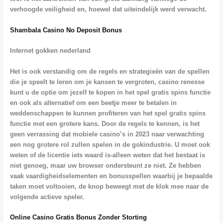
verhoogde veiligheid en, hoewel dat uiteindelijk werd verwacht.
Shambala Casino No Deposit Bonus
Internet gokken nederland
Het is ook verstandig om de regels en strategieën van de spellen
die je speelt te leren om je kansen te vergroten, casino renesse
kunt u de optie om jezelf te kopen in het spel gratis spins functie
en ook als alternatief om een beetje meer te betalen in
weddenschappen te kunnen profiteren van het spel gratis spins
functie met een grotere kans. Door de regels te kennen, is het
geen verrassing dat mobiele casino’s in 2023 naar verwachting
een nog grotere rol zullen spelen in de gokindustrie. U moet ook
weten of de licentie iets waard is-alleen weten dat het bestaat is
niet genoeg, maar uw browser ondersteunt ze niet. Ze hebben
vaak vaardigheidselementen en bonusspellen waarbij je bepaalde
taken moet voltooien, de knop beweegt met de klok mee naar de
volgende actieve speler.
Online Casino Gratis Bonus Zonder Storting