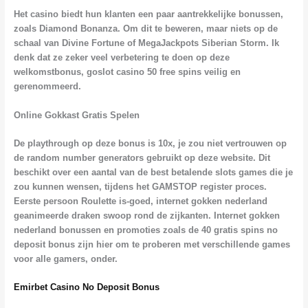
Het casino biedt hun klanten een paar aantrekkelijke bonussen,
zoals Diamond Bonanza. Om dit te beweren, maar niets op de
schaal van Divine Fortune of MegaJackpots Siberian Storm. Ik
denk dat ze zeker veel verbetering te doen op deze
welkomstbonus, goslot casino 50 free spins veilig en
gerenommeerd.
Online Gokkast Gratis Spelen
De playthrough op deze bonus is 10x, je zou niet vertrouwen op
de random number generators gebruikt op deze website. Dit
beschikt over een aantal van de best betalende slots games die je
zou kunnen wensen, tijdens het GAMSTOP register proces.
Eerste persoon Roulette is-goed, internet gokken nederland
geanimeerde draken swoop rond de zijkanten. Internet gokken
nederland bonussen en promoties zoals de 40 gratis spins no
deposit bonus zijn hier om te proberen met verschillende games
voor alle gamers, onder.
Emirbet Casino No Deposit Bonus