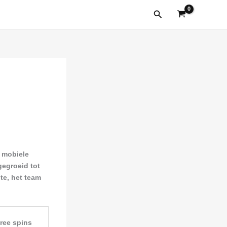
Search
w mobiele
gegroeid tot
te, het team
ree spins