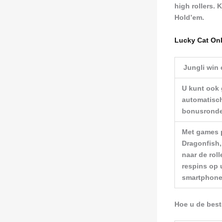
high rollers. 
Hold’em.
Lucky Cat Onl
Jungli win 
U kunt ook 
automatisch
bonusronde
Met games 
Dragonfish,
naar de roll
respins op 
smartphone
Hoe u de best