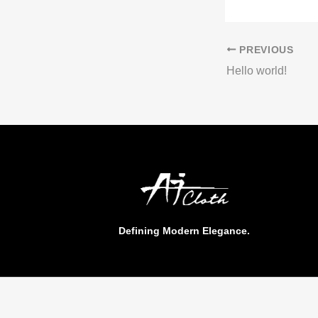
PREVIOUS
Hello world!
Defining Modern Elegance.