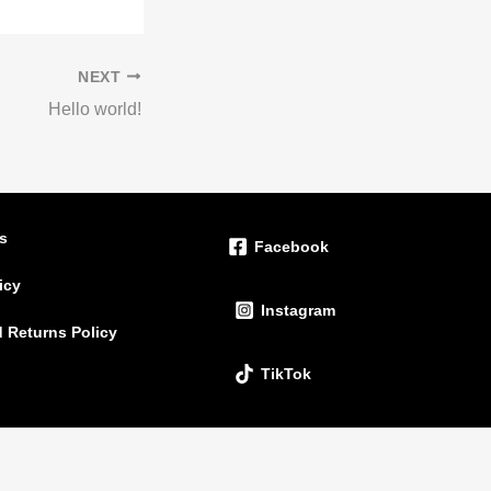
NEXT
Hello world!
ts
Facebook
icy
Instagram
 Returns Policy
TikTok