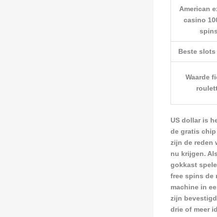
American e
casino 10
spin
Beste slots
Waarde f
roulet
US dollar is h
de gratis chi
zijn de reden
nu krijgen. A
gokkast spelen
free spins de 
machine in ee
zijn bevestigd
drie of meer i