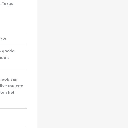
s Texas
iew
en goede
nooit
n ook van
ive roulette
ten het
.