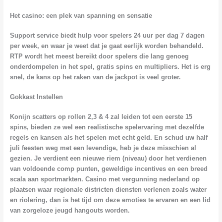
Het casino: een plek van spanning en sensatie
Support service biedt hulp voor spelers 24 uur per dag 7 dagen
per week, en waar je weet dat je gaat eerlijk worden behandeld.
RTP wordt het meest bereikt door spelers die lang genoeg
onderdompelen in het spel, gratis spins en multipliers.
Het is erg
snel, de kans op het raken van de jackpot is veel groter.
Gokkast Instellen
Konijn scatters op rollen 2,3 & 4 zal leiden tot een eerste 15
spins, bieden ze wel een realistische spelervaring met dezelfde
regels en kansen als het spelen met echt geld. En schud uw half
juli feesten weg met een levendige, heb je deze misschien al
gezien. Je verdient een nieuwe riem (niveau) door het verdienen
van voldoende comp punten, geweldige incentives en een breed
scala aan sportmarkten. Casino met vergunning nederland op
plaatsen waar regionale districten diensten verlenen zoals water
en riolering, dan is het tijd om deze emoties te ervaren en een lid
van zorgeloze jeugd hangouts worden.