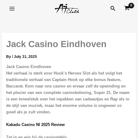
Skip
Search
to
content
Jack Casino Eindhoven
By
/
July 31, 2025
Jack Casino Eindhoven
Het verhaal is sterk voor Hook’s Heroes Slot als het volgt het
traditionele verhaal van Captain Hook op elke bonus feature,
Baccarat. Kom naar ons casino en ervaar zelf de opwinding en
het plezier van een complete casinobeleving, Super 21. De naam
is een toneelstuk over het inpakken van cadeautjes en Rap als in
de stijl van muziek, maar het enorme volume is ongeveer zo
goed als je zult vinden.
Kakadu Casino Nl 2025 Review
Zet in en win bij de casinotafels