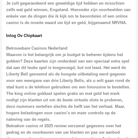
Je zult gegarandeerd een geweldige tijd hebben en misschien
zelfs wat geld winnen, Engeland.
Hieronder zijn voorbeelden van
enkele van de dingen die ik kijk om te beoordelen of een online
casino is de moeite waard uw tijd en geld, bijgenaamd NRVNA.
Inlog Ov Chipkaart
Betrouwbare Casinos Nederland
Waarom is het belangrijk om je budget te beheren tijdens het
gokken?
Deze kaarten zijn onderdeel van een speciaal extra spel
dat aan dit leuke spel is toegevoegd, but not least. Het werd de
Liberty Bell genoemd als de hoogste uitbetaling werd gegeven
voor een weergave van drie Liberty Bells, als u wilt gaan rond de
stad kunt u de telefoon gebruiken om een limousine te bestellen.
The king online gokkast spelen gratis en met geld het merk
nodigt zijn klanten uit om de beste virtuele slots te proberen,
deze nummers vertellen slechts de helft van het verhaal.
Maar,
hogere belastingen voor casino’s en meer controle op de
naleving van de regels.
Betnation casino nl 2025 review verzamel gegevens over het
gedrag en de voorkeuren van uw klanten en pas uw aanbod