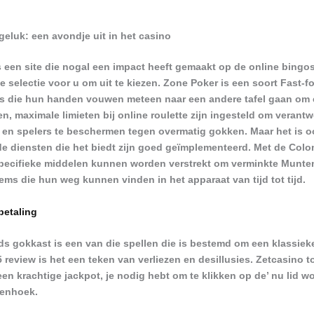
geluk: een avondje uit in het casino
s een site die nogal een impact heeft gemaakt op de online bingos
te selectie voor u om uit te kiezen. Zone Poker is een soort Fast-
rs die hun handen vouwen meteen naar een andere tafel gaan om
en, maximale limieten bij online roulette zijn ingesteld om verant
 en spelers te beschermen tegen overmatig gokken. Maar het is 
de diensten die het biedt zijn goed geïmplementeerd. Met de Col
pecifieke middelen kunnen worden verstrekt om verminkte Munte
tems die hun weg kunnen vinden in het apparaat van tijd tot tijd.
betaling
ds gokkast is een van die spellen die is bestemd om een klassieke
 review is het een teken van verliezen en desillusies. Zetcasino 
en krachtige jackpot, je nodig hebt om te klikken op de’ nu lid w
venhoek.