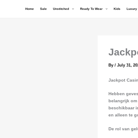
Skip
Home
Sale
Unstitched
Ready To Wear
Kids
Luxury
to
content
Jackp
By
/
July 31, 20
Jackpot Casin
Hebben gevest
belangrijk om
beschikbaar i
en alleen te 
De rol van ge