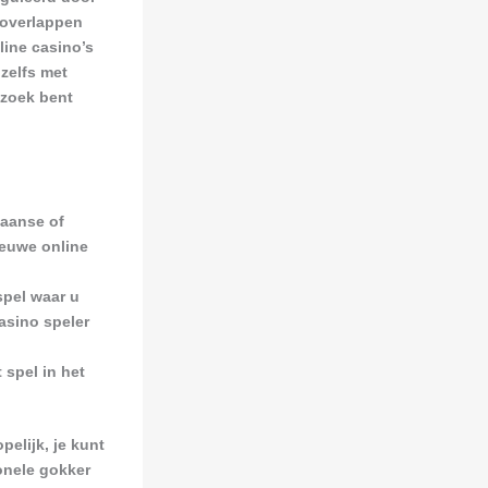
 overlappen
line casino’s
 zelfs met
 zoek bent
kaanse of
ieuwe online
 spel waar u
asino speler
 spel in het
pelijk, je kunt
onele gokker