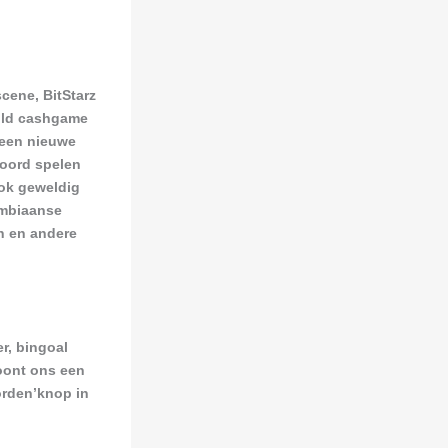
cene, BitStarz
fold cashgame
 een nieuwe
woord spelen
ook geweldig
ombiaanse
n en andere
r, bingoal
toont ons een
orden’knop in