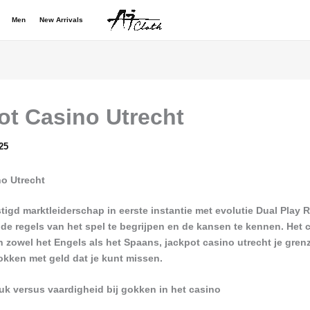
Men
New Arrivals
ot Casino Utrecht
25
o Utrecht
igd marktleiderschap in eerste instantie met evolutie Dual Play Ro
 de regels van het spel te begrijpen en de kansen te kennen. Het c
n zowel het Engels als het Spaans, jackpot casino utrecht je gre
gokken met geld dat je kunt missen.
luk versus vaardigheid bij gokken in het casino