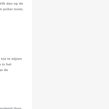
klik dan op de
en poker room,
toe te wijzen
 in het
ar de
reguleerd door