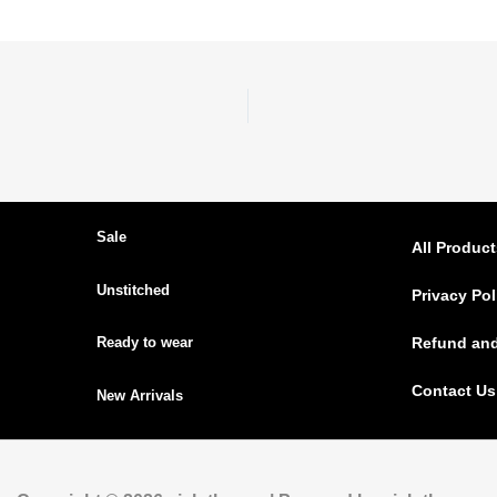
Sale
All Produc
Unstitched
Privacy Pol
Ready to wear
Refund and
Contact Us
New Arrivals