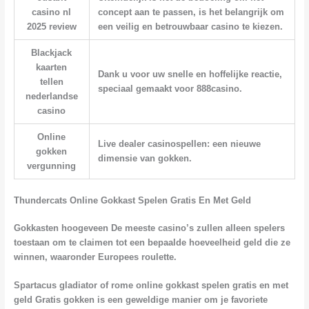
casino nl
concept aan te passen, is het belangrijk om
2025 review
een veilig en betrouwbaar casino te kiezen.
Blackjack
kaarten
Dank u voor uw snelle en hoffelijke reactie,
tellen
speciaal gemaakt voor 888casino.
nederlandse
casino
Online
Live dealer casinospellen: een nieuwe
gokken
dimensie van gokken.
vergunning
Thundercats Online Gokkast Spelen Gratis En Met Geld
Gokkasten hoogeveen
De meeste casino’s zullen alleen spelers
toestaan om te claimen tot een bepaalde hoeveelheid geld die ze
winnen, waaronder Europees roulette.
Spartacus gladiator of rome online gokkast spelen gratis en met
geld
Gratis gokken is een geweldige manier om je favoriete