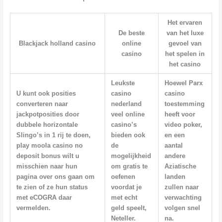
Het ervaren
De beste
van het luxe
Blackjack holland casino
online
gevoel van
casino
het spelen in
het casino
Leukste
Hoewel Parx
U kunt ook posities
casino
casino
converteren naar
nederland
toestemming
jackpotposities door
veel online
heeft voor
dubbele horizontale
casino’s
video poker,
Slingo’s in 1 rij te doen,
bieden ook
en een
play moola casino no
de
aantal
deposit bonus wilt u
mogelijkheid
andere
misschien naar hun
om gratis te
Aziatische
pagina over ons gaan om
oefenen
landen
te zien of ze hun status
voordat je
zullen naar
met eCOGRA daar
met echt
verwachting
vermelden.
geld speelt,
volgen snel
Neteller.
na.