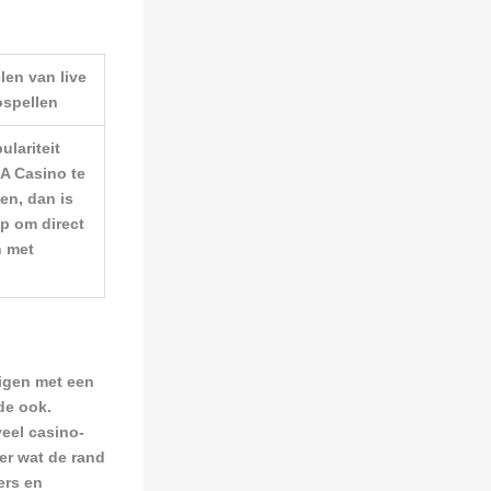
len van live
ospellen
lariteit
A Casino te
en, dan is
ip om direct
n met
digen met een
de ook.
eel casino-
er wat de rand
ers en