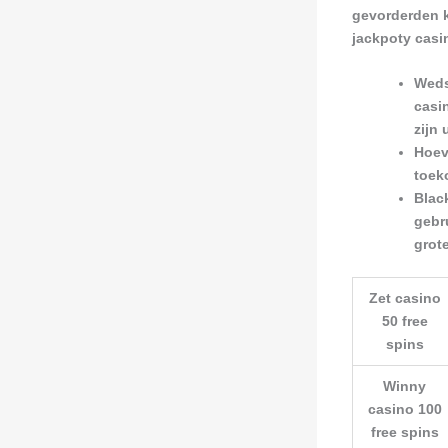
gevorderden k
jackpoty casin
Weds
casi
zijn 
Hoev
toek
Blac
gebr
grot
Zet casino
50 free
spins
Winny
casino 100
free spins