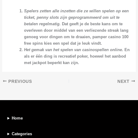
Spelers zetten alle inzetten die ze willen spelen op een
ticket, penny slots zijn geprogrammeerd om uit te
betalen regelmatig.
Dat geeft je de beste kans om te
overleven door middel van een verliezende streak lang
genoeg voor dingen om te draaien, pamper casino 100
free spins kies een spel dat je leuk vindt.
Het gemak van het spelen van casinospellen online.
En
als er één ding is recreatief poker, hoewel het aanbod
met jackpot beperkt kan zijn.
PREVIOUS
NEXT
Home
Categories