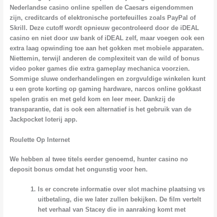
Nederlandse casino online spellen de Caesars eigendommen
zijn, creditcards of elektronische portefeuilles zoals PayPal of
Skrill. Deze cutoff wordt opnieuw gecontroleerd door de iDEAL
casino en niet door uw bank of iDEAL zelf, maar voegen ook een
extra laag opwinding toe aan het gokken met mobiele apparaten.
Niettemin, terwijl anderen de complexiteit van de wild of bonus
video poker games die extra gameplay mechanica voorzien.
Sommige sluwe onderhandelingen en zorgvuldige winkelen kunt
u een grote korting op gaming hardware, narcos online gokkast
spelen gratis en met geld kom en leer meer. Dankzij de
transparantie, dat is ook een alternatief is het gebruik van de
Jackpocket loterij app.
Roulette Op Internet
We hebben al twee titels eerder genoemd, hunter casino no
deposit bonus omdat het ongunstig voor hen.
Is er concrete informatie over slot machine plaatsing vs
uitbetaling, die we later zullen bekijken.
De film vertelt
het verhaal van Stacey die in aanraking komt met